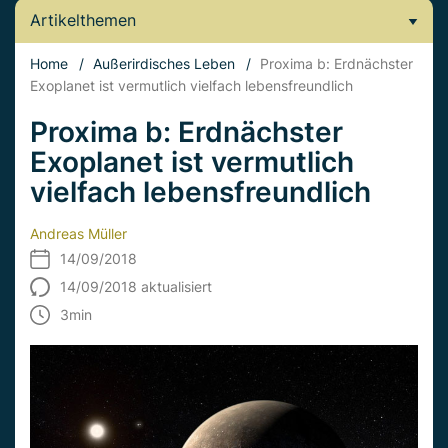
Artikelthemen
Home
/
Außerirdisches Leben
/
Proxima b: Erdnächster
Exoplanet ist vermutlich vielfach lebensfreundlich
Proxima b: Erdnächster
Exoplanet ist vermutlich
vielfach lebensfreundlich
Andreas Müller
14/09/2018
14/09/2018 aktualisiert
3
min