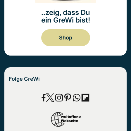
..zeig, dass Du
ein GreWi bist!
Shop
Folge GreWi