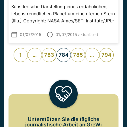
Künstlerische Darstellung eines erdähnlichen,
lebensfreundlichen Planet um einen fernen Stern
(Illu.) Copyright: NASA Ames/SETI Institute/JPL-
Caltech Aarhus...
01/07/2015
01/07/2015 aktualisiert
1
…
783
784
785
…
794
Unterstützen Sie die tägliche
journalistische Arbeit an GreWi