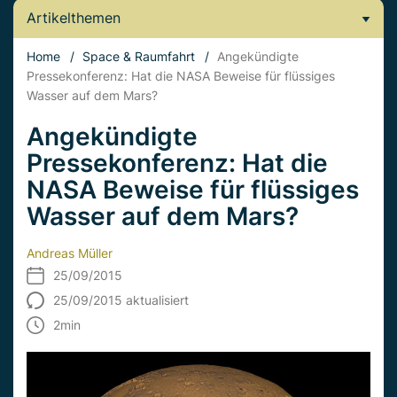
Artikelthemen
Home
/
Space & Raumfahrt
/
Angekündigte
Pressekonferenz: Hat die NASA Beweise für flüssiges
Wasser auf dem Mars?
Angekündigte
Pressekonferenz: Hat die
NASA Beweise für flüssiges
Wasser auf dem Mars?
Andreas Müller
25/09/2015
25/09/2015 aktualisiert
2
min