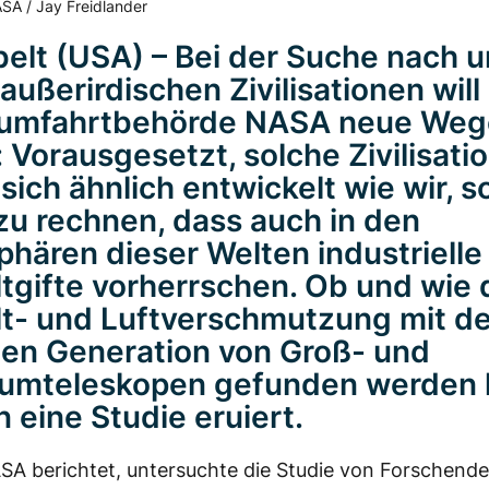
SA / Jay Freidlander
elt (USA) – Bei der Suche nach u
außerirdischen Zivilisationen will
umfahrtbehörde NASA neue Weg
 Vorausgesetzt, solche Zivilisati
ich ähnlich entwickelt wie wir, so
zu rechnen, dass auch in den
hären dieser Welten industrielle
gifte vorherrschen. Ob und wie 
- und Luftverschmutzung mit de
en Generation von Groß- und
aumteleskopen gefunden werden 
n eine Studie eruiert.
SA berichtet, untersuchte die Studie von Forschend