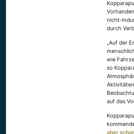
Kopparapu
Vorhandens
nicht-indu
durch Verb
„Auf der E
menschlich
wie Fahrze
so Koppara
Atmosphäre
Aktivitäte
Beobachtun
auf das Vor
Kopparapu 
kommenden
aber schon