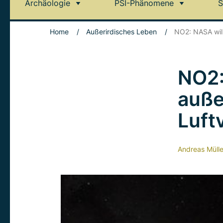
Archäologie
PSI-Phänomene
S
Home
/
Außerirdisches Leben
/
NO2: NASA wil
NO2:
auße
Luft
Andreas Mülle