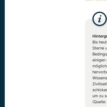
Hinterg
Bis heu
Sterne 
Bedingu
einigen
mögliche
hervorb
Wissens
Zivilis
schicke
um zu s
(Quelle