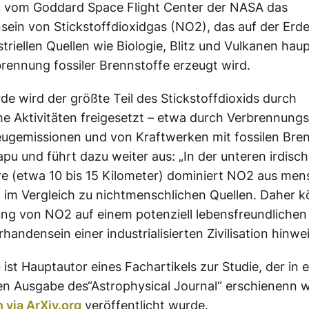
 vom Goddard Space Flight Center der NASA das
ein von Stickstoffdioxidgas (NO2), das auf der Erd
striellen Quellen wie Biologie, Blitz und Vulkanen hau
rennung fossiler Brennstoffe erzeugt wird.
rde wird der größte Teil des Stickstoffdioxids durch
e Aktivitäten freigesetzt – etwa durch Verbrennung
ugemissionen und von Kraftwerken mit fossilen Bren
pu und führt dazu weiter aus: „In der unteren irdisc
 (etwa 10 bis 15 Kilometer) dominiert NO2 aus men
n im Vergleich zu nichtmenschlichen Quellen. Daher k
g von NO2 auf einem potenziell lebensfreundlichen
handensein einer industrialisierten Zivilisation hinwe
ist Hauptautor eines Fachartikels zur Studie, der in e
 Ausgabe des“Astrophysical Journal“ erschienenn w
 via ArXiv.org
veröffentlicht wurde.