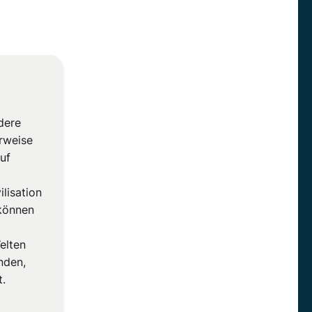
dere
rweise
uf
lisation
 können
elten
nden,
t.