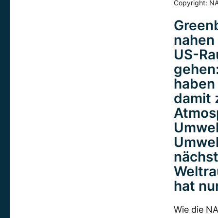
Copyright: NA
Greenb
nahen 
US-Ra
gehen:
haben s
damit 
Atmosp
Umwelt
Umwelt
nächst
Weltr
hat nu
Wie die NA