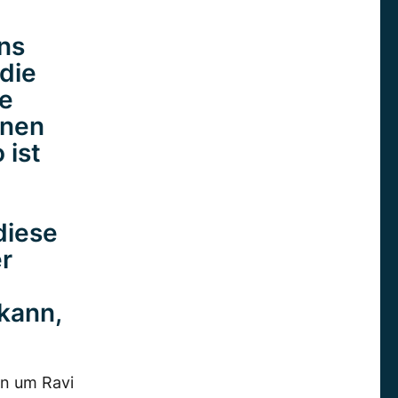
ns
 die
e
onen
 ist
diese
r
kann,
en um Ravi