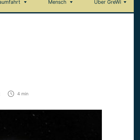
aumfahrt
Mensch
Über GreWi
t
4
min