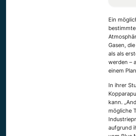
Ein möglic
bestimmten
Atmosphäre
Gasen, die
als als er
werden – a
einem Plan
In ihrer S
Kopparapu 
kann. „And
mögliche T
Industriep
aufgrund i