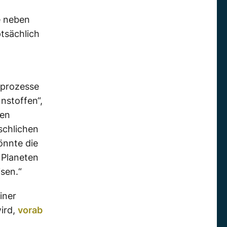
e neben
ptsächlich
sprozesse
nstoffen“,
hen
schlichen
önnte die
 Planeten
isen.“
iner
ird,
vorab