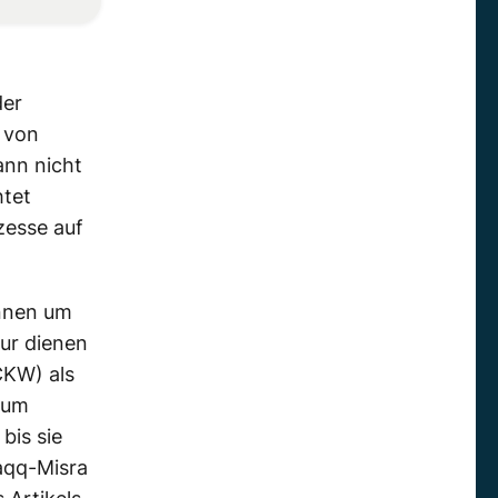
der
 von
ann nicht
htet
zesse auf
innen um
ur dienen
CKW) als
 um
bis sie
aqq-Misra