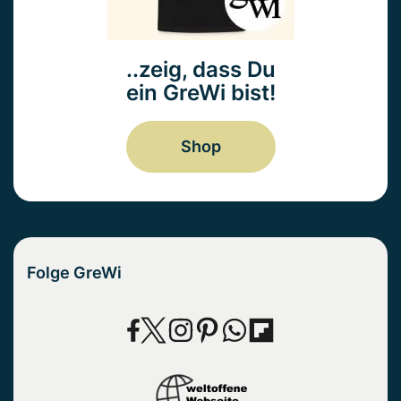
..zeig, dass Du
ein GreWi bist!
Shop
Folge GreWi