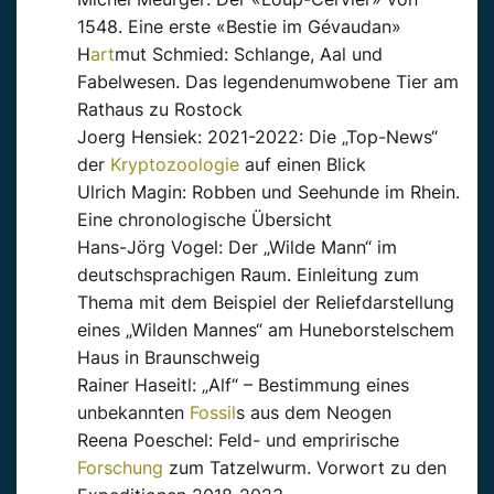
1548. Eine erste «Bestie im Gévaudan»
H
art
mut Schmied: Schlange, Aal und
Fabelwesen. Das legendenumwobene Tier am
Rathaus zu Rostock
Joerg Hensiek: 2021-2022: Die „Top-News“
der
Kryptozoologie
auf einen Blick
Ulrich Magin: Robben und Seehunde im Rhein.
Eine chronologische Übersicht
Hans-Jörg Vogel: Der „Wilde Mann“ im
deutschsprachigen Raum. Einleitung zum
Thema mit dem Beispiel der Reliefdarstellung
eines „Wilden Mannes“ am Huneborstelschem
Haus in Braunschweig
Rainer Haseitl: „Alf“ – Bestimmung eines
unbekannten
Fossil
s aus dem Neogen
Reena Poeschel: Feld- und emprirische
Forschung
zum Tatzelwurm. Vorwort zu den