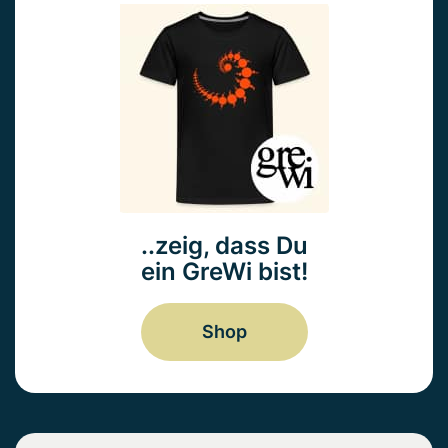
..zeig, dass Du
ein GreWi bist!
Shop