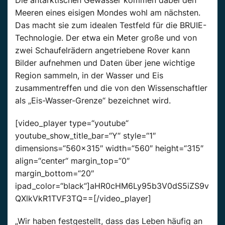
Die antarktischen Gewässer kommen dabei den
Meeren eines eisigen Mondes wohl am nächsten.
Das macht sie zum idealen Testfeld für die BRUIE-
Technologie. Der etwa ein Meter große und von
zwei Schaufelrädern angetriebene Rover kann
Bilder aufnehmen und Daten über jene wichtige
Region sammeln, in der Wasser und Eis
zusammentreffen und die von den Wissenschaftler
als „Eis-Wasser-Grenze“ bezeichnet wird.
[video_player type=“youtube“
youtube_show_title_bar=“Y“ style=“1″
dimensions=“560×315″ width=“560″ height=“315″
align=“center“ margin_top=“0″
margin_bottom=“20″
ipad_color=“black“]aHR0cHM6Ly95b3V0dS5iZS9v
QXlkVkR1TVF3TQ==[/video_player]
„Wir haben festgestellt, dass das Leben häufig an