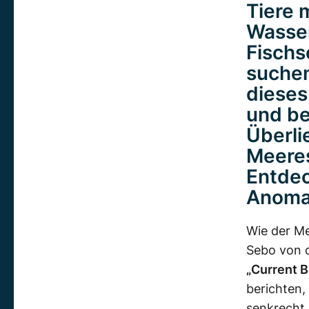
Tiere 
Wasser
Fischs
suchen
dieses
und ber
Überli
Meeres
Entdec
Anomal
Wie der Me
Sebo
von d
„
Current B
berichten,
senkrecht 