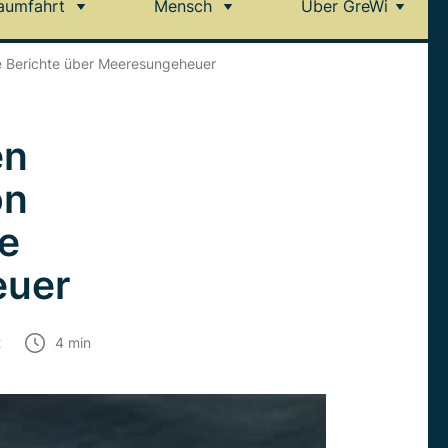
aumfahrt
Mensch
Über GreWi
te Berichte über Meeresungeheuer
en
on
te
euer
t
4
min