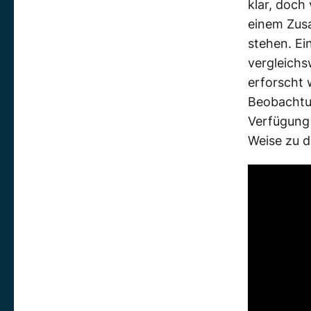
klar, doch
einem Zus
stehen
. E
vergleichs
erforscht
Beobachtu
Verfügun
Weise zu d