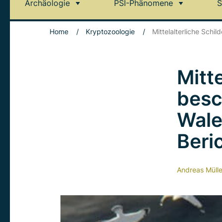
Archäologie
PSI-Phänomene
S
Home
/
Kryptozoologie
/
Mittelalterliche Sch
Mitt
besc
Wale
Beri
Andreas Mülle