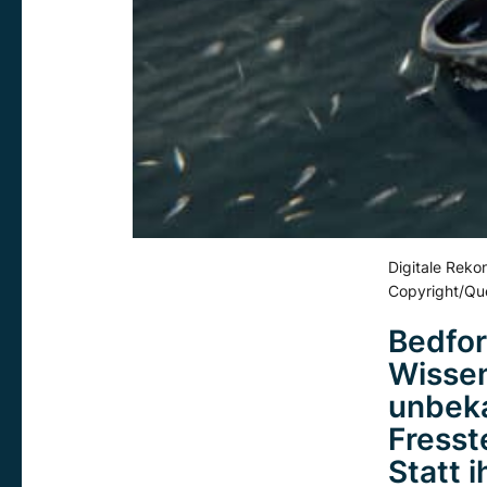
Digitale Rekon
Copyright/Que
Bedfor
Wissen
unbeka
Fresst
Statt 