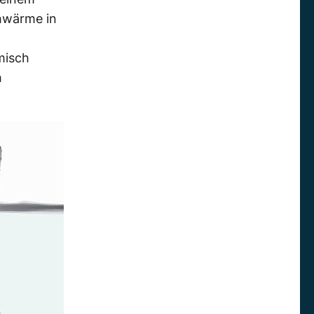
hwärme in
misch
h