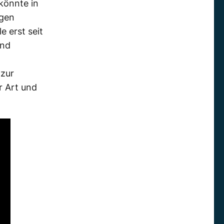
 könnte in
gen
ale
erst
seit
nd
 zur
r Art und