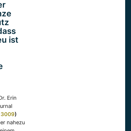
er
nze
utz
 dass
u ist
e
r. Erin
urnal
.13009
)
ger
nahezu
 einem