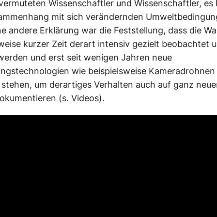
 vermuteten
Wissenschaftler
und
Wissenschaftler
, es
ammenhang mit sich verändernden Umweltbedingun
ine andere Erklärung war die Feststellung, dass die W
weise kurzer
Zeit
derart intensiv gezielt
beobachtet
u
 werden und
erst
seit wenigen Jahren neue
ngstechnologien wie beispielsweise Kameradrohnen
g
stehen
, um derartiges
Verhalten
auch auf ganz neue
okumentieren (s. Videos).