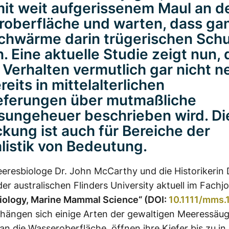
mit weit aufgerissenem Maul an d
oberfläche und warten, dass ga
chwärme darin trügerischen Sch
. Eine aktuelle Studie zeigt nun,
 Verhalten vermutlich gar nicht ne
eits in mittelalterlichen
eferungen über mutmaßliche
ungeheuer beschrieben wird. Di
kung ist auch für Bereiche der
istik
von Bedeutung.
eresbiologe Dr. John McCarthy und die Historikerin D
er australischen Flinders University aktuell im Fachjo
iology, Marine Mammal Science“ (DOI:
10.1111/mms
 hängen sich einige Arten der gewaltigen Meeressäu
an die Wasseroberfläche, öffnen ihre Kiefer bis zu in