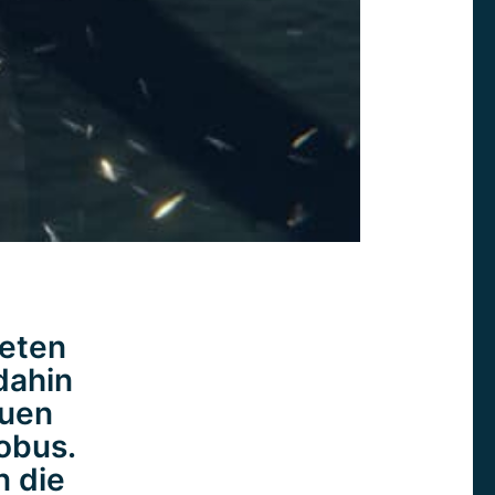
teten
dahin
euen
obus.
n die