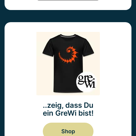
..zeig, dass Du
ein GreWi bist!
Shop