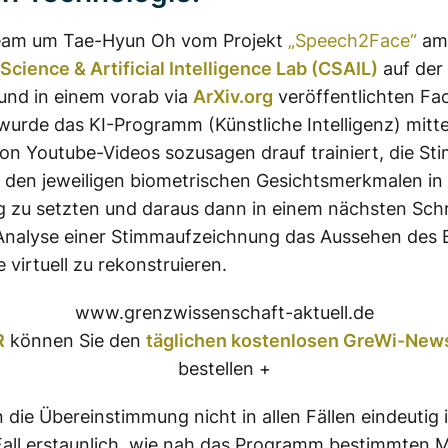
eam um Tae-Hyun Oh vom Projekt
„Speech2Face“
am
cience & Artificial Intelligence Lab (CSAIL)
auf der
und in einem vorab via
ArXiv.org
veröffentlichten Fac
 wurde das KI-Programm (Künstliche Intelligenz) mitte
von Youtube-Videos sozusagen drauf trainiert, die St
 den jeweiligen biometrischen Gesichtsmerkmalen in
 zu setzten und daraus dann in einem nächsten Schri
Analyse einer Stimmaufzeichnung das Aussehen des 
 virtuell zu rekonstruieren.
www.grenzwissenschaft-aktuell.de
R
können Sie den
täglichen kostenlosen GreWi-News
bestellen +
die Übereinstimmung nicht in allen Fällen eindeutig is
Fall erstaunlich, wie nah das Programm bestimmten