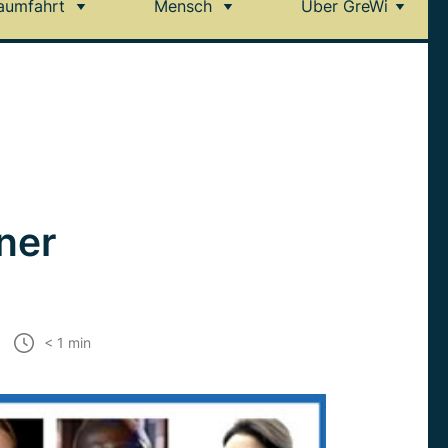
aumfahrt
Mensch
Über GreWi
ner
< 1
min