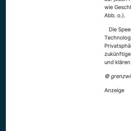
wie Geschl
Abb. o.).
Die Spee
Technologi
Privatsphä
zukünftige
und klären
© grenzwis
Anzeige