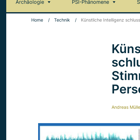
Archäologie
PSI-Phänomene
S
Home
/
Technik
/
Künstliche Intelligenz schlu
Küns
schl
Stim
Pers
Andreas Mülle