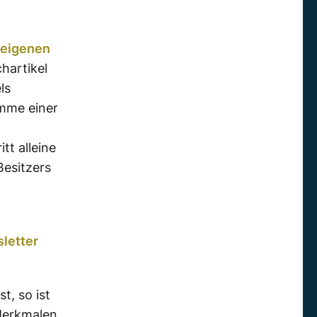
eigenen
hartikel
ls
imme einer
tt alleine
Besitzers
letter
t, so ist
 Merkmalen