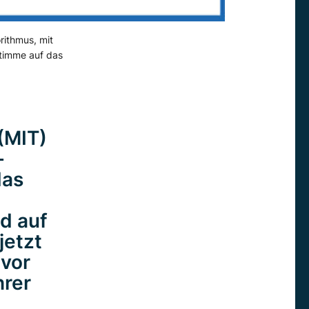
rithmus, mit
Stimme auf das
(MIT)
-
das
d auf
jetzt
 vor
hrer