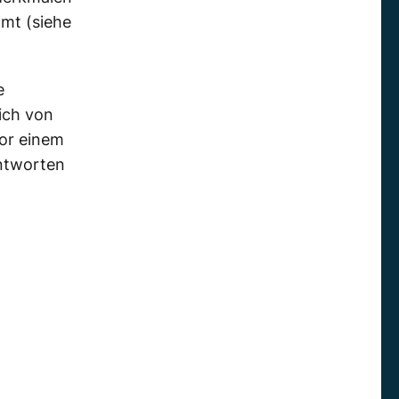
mmt (siehe
e
ich von
vor einem
antworten