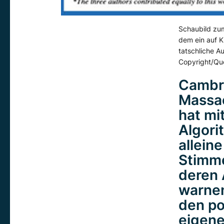
Schaubild zum
dem ein auf K
tatschliche A
Copyright/Que
Cambri
Massac
hat mit
Algori
allein
Stimme
deren 
warnen
den po
eigene