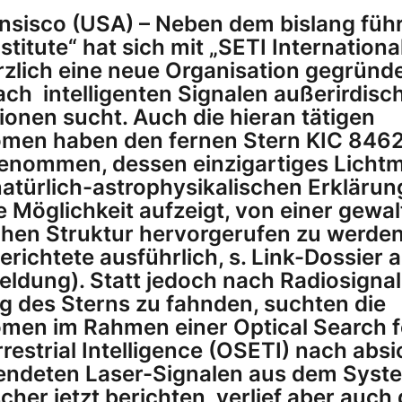
nsisco (USA) – Neben dem bislang füh
stitute“ hat sich mit „SETI Internationa
zlich eine neue Organisation gegründe
nach intelligenten Signalen außerirdisc
tionen sucht. Auch die hieran tätigen
men haben den fernen Stern KIC 8462
genommen, dessen einzigartiges Licht
atürlich-astrophysikalischen Erkläru
e Möglichkeit aufzeigt, von einer gewal
chen Struktur hervorgerufen zu werde
erichtete ausführlich, s. Link-Dossier
eldung). Statt jedoch nach Radiosigna
g des Sterns zu fahnden, suchten die
men im Rahmen einer Optical Search f
restrial Intelligence (OSETI) nach absi
ndeten Laser-Signalen aus dem Syst
cher jetzt berichten, verlief aber auch