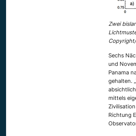
Zwei bisla
Lichtmuste
Copyright/Q
Sechs Näc
und Novem
Panama na
gehalten. 
absichtlic
mittels ei
Zivilisati
Richtung E
Observato