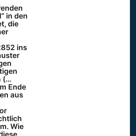
renden
l“ in den
t, die
her
852 ins
muster
ngen
tigen
n (…
 am Ende
len aus
or
chtlich
em. Wie
 diese