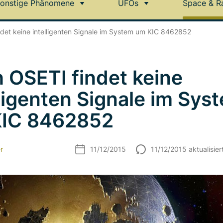
onstige Phänomene
UFOs
Space & R
det keine intelligenten Signale im System um KIC 8462852
 OSETI findet keine
lligenten Signale im Sys
KIC 8462852
r
11/12/2015
11/12/2015 aktualisier