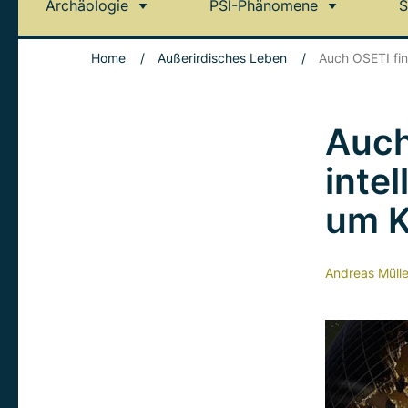
Archäologie
PSI-Phänomene
S
Home
/
Außerirdisches Leben
/
Auch OSETI fin
Auch
inte
um 
Andreas Mülle