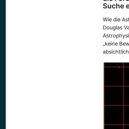
Suche e
Wie die A
Douglas Va
Astrophysi
„keine Bew
absichtlic