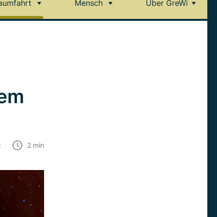
aumfahrt
Mensch
Über GreWi
tem
t
2
min