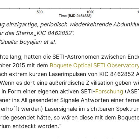
ng einzigartige, periodisch wiederkehrende Abdunkl
r des Sterns „KIC 8462852“.
uelle: Boyajian et al.
hte lang, hatten die SETI-Astronomen zwischen End
ber 2015 mit dem
Boquete Optical SETI Observator
ch extrem kurzen Laserimpulsen von KIC 8462852 
„Wenn es dort eine außerirdische Zivilisation geben w
h in Form einer eigenen aktiven SETI-
Forschung
(ASET
gener ins All gesendeter Signale Antworten einer fern
on erhofft werden) Lasersignale im sichtbaren Spektru
rde gesendet hätte, so wären diese mit dem Boquet
rium entdeckt worden.“