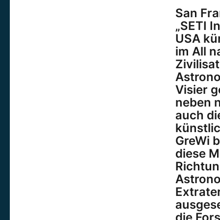
San Fra
„SETI In
USA kür
im All 
Zivilisa
Astrono
Visier 
neben n
auch di
künstli
GreWi b
diese M
Richtun
Astrono
Extrater
ausgese
die Fors