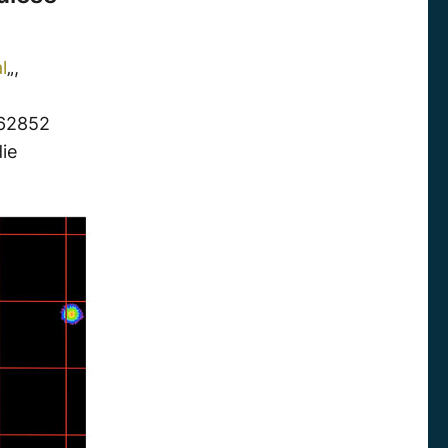
l
„,
462852
die