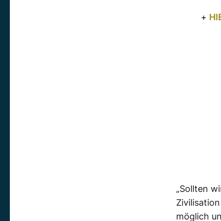
+
HI
„Sollten w
Zivilisati
möglich un