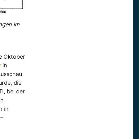
ungen im
e Oktober
y
in
Ausschau
ürde, die
I, bei der
en
m in
e-