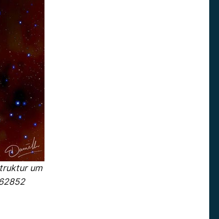
Struktur um
462852