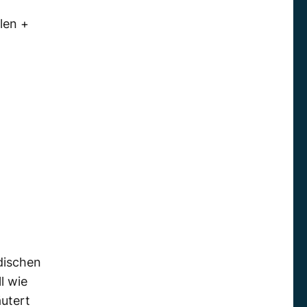
len +
rdischen
l wie
utert