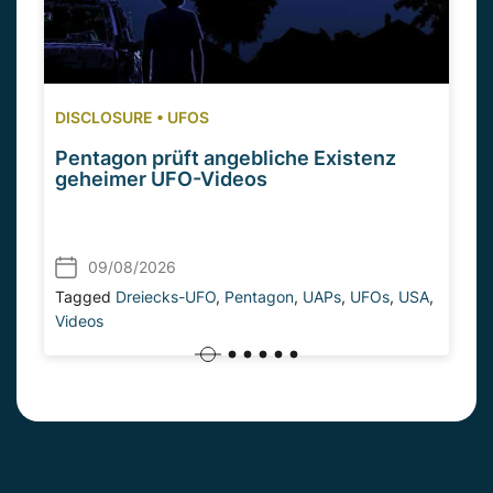
DISCLOSURE
•
UFOS
Pentagon prüft angebliche Existenz
geheimer UFO-Videos
09/08/2026
Tagged
Dreiecks-UFO
,
Pentagon
,
UAPs
,
UFOs
,
USA
,
Videos