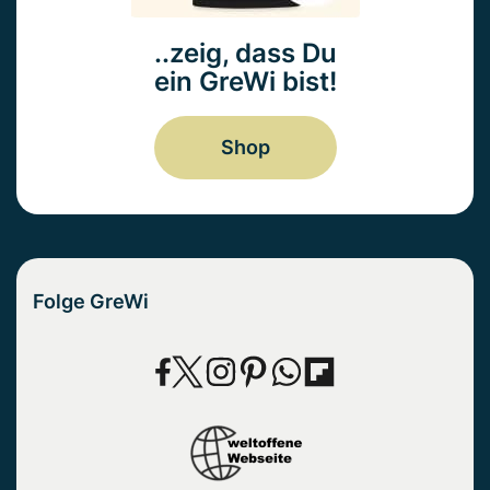
..zeig, dass Du
ein GreWi bist!
Shop
Folge GreWi