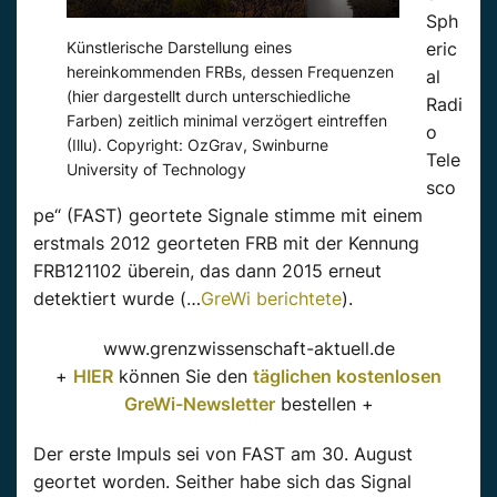
Sph
Künstlerische Darstellung eines
eric
hereinkommenden FRBs, dessen Frequenzen
al
(hier dargestellt durch unterschiedliche
Radi
Farben) zeitlich minimal verzögert eintreffen
o
(Illu). Copyright: OzGrav, Swinburne
Tele
University of Technology
sco
pe“ (FAST) geortete Signale stimme mit einem
erstmals 2012 georteten FRB mit der Kennung
FRB121102 überein, das dann 2015 erneut
detektiert wurde (…
GreWi berichtete
).
www.grenzwissenschaft-aktuell.de
+
HIER
können Sie den
täglichen kostenlosen
GreWi-Newsletter
bestellen +
Der erste Impuls sei von FAST am 30. August
geortet worden. Seither habe sich das Signal