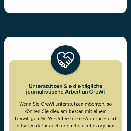
Unterstützen Sie die tägliche
journalistische Arbeit an GreWi
Wenn Sie GreWi unterstützen möchten, so
können Sie dies am besten mit einem
freiwilligen GreWi-Unterstützer-Abo tun – und
erhalten dafür auch noch themenbezogenen