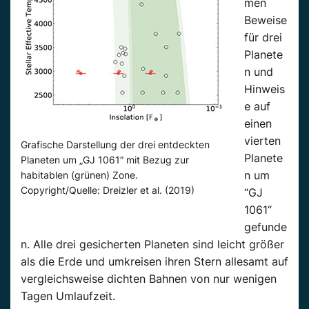
men
Beweise
für drei
Planete
n und
Hinweis
e auf
einen
vierten
Grafische Darstellung der drei entdeckten
Planete
Planeten um „GJ 1061” mit Bezug zur
n um
habitablen (grünen) Zone.
Copyright/Quelle: Dreizler et al. (2019)
“GJ
1061“
gefunde
n. Alle drei gesicherten Planeten sind leicht größer
als die Erde und umkreisen ihren Stern allesamt auf
vergleichsweise dichten Bahnen von nur wenigen
Tagen Umlaufzeit.