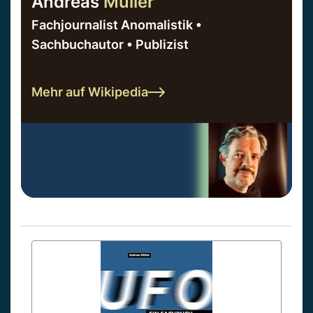
Andreas
Müller
Fachjournalist Anomalistik •
Sachbuchautor • Publizist
Mehr auf Wikipedia