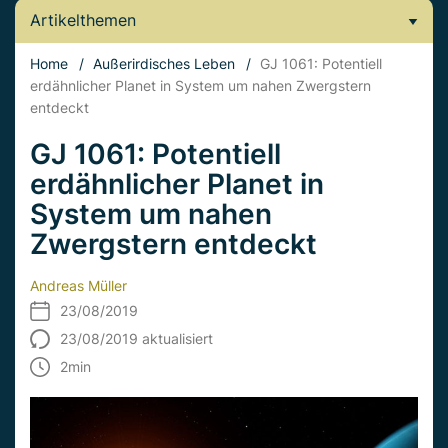
Artikelthemen
Home
/
Außerirdisches Leben
/
GJ 1061: Potentiell
erdähnlicher Planet in System um nahen Zwergstern
entdeckt
GJ 1061: Potentiell
erdähnlicher Planet in
System um nahen
Zwergstern entdeckt
Andreas Müller
23/08/2019
23/08/2019 aktualisiert
2
min