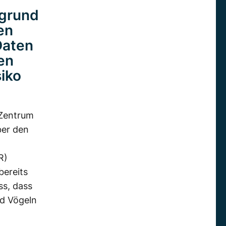
rgrund
en
Daten
en
iko
-Zentrum
ber den
R)
bereits
ss, dass
nd Vögeln