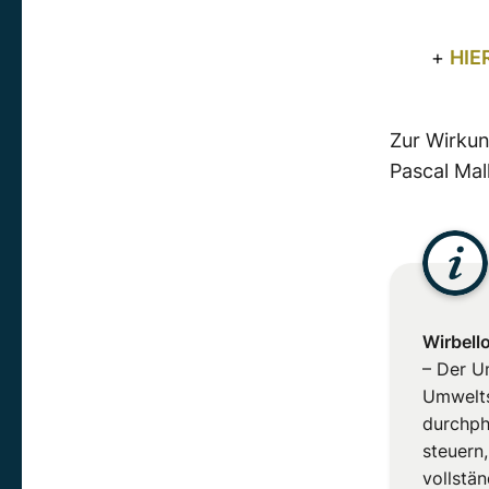
+
HIE
Zur Wirkun
Pascal Mal
Wirbell
– Der U
Umweltsi
durchph
steuern
vollstä