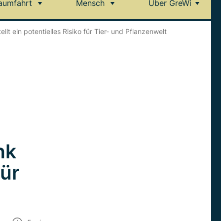
aumfahrt
Mensch
Über GreWi
t ein potentielles Risiko für Tier- und Pflanzenwelt
nk
für