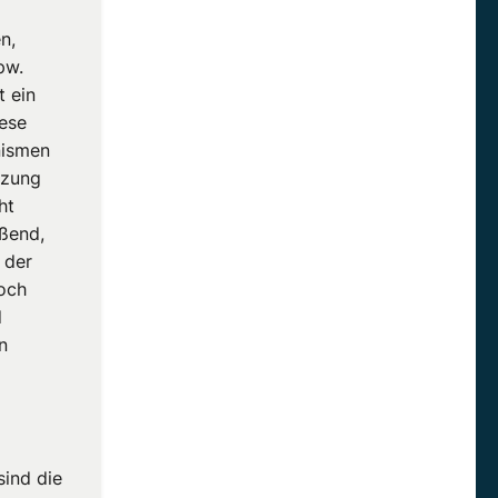
n,
pw.
t ein
iese
nismen
tzung
ht
eßend,
i der
och
d
n
sind die