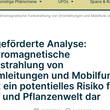
onstige Phänomene
UFOs
Space & R
ktromagnetische Funkstrahlung von Stromleitungen und Mobilfunk stell
eförderte Analyse:
tromagnetische
strahlung von
mleitungen und Mobilfu
t ein potentielles Risiko 
- und Pflanzenwelt dar