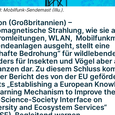
: Mobilfunk-Sendemast (Illu.).
n (Großbritannien) –
omagnetische Strahlung, wie sie 
romleitungen, WLAN,
Mobilfunk
ndeanlagen ausgeht, stellt eine
hafte Bedrohung“ für wildlebende
ers für Insekten und Vögel aber
lanzen dar. Zu diesem Schluss ko
ler Bericht des von der EU geförd
ts „Establishing a European Kno
arning Mechanism to Improve th
-Science-Society Interface on
ersity and Ecosystem Services“