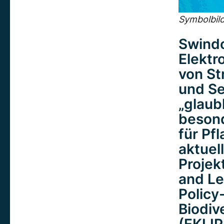
Symbolbild
Swindo
Elektr
von St
und Se
„glaub
besond
für Pf
aktuel
Projek
and Le
Policy
Biodiv