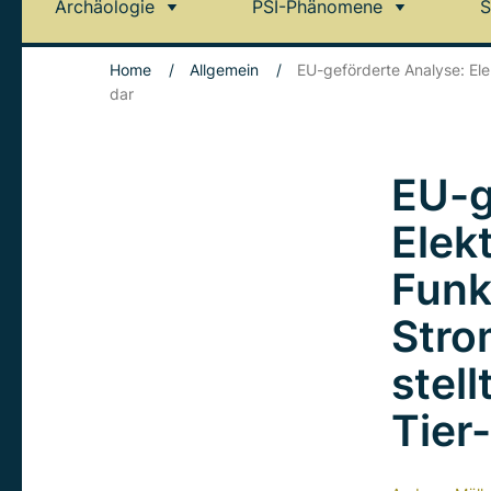
Archäologie
PSI-Phänomene
S
Home
/
Allgemein
/
EU-geförderte Analyse: Ele
dar
EU-g
Elek
Funk
Stro
stell
Tier