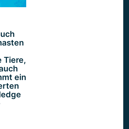
auch
masten
 Tiere,
 auch
mmt ein
erten
wledge
e