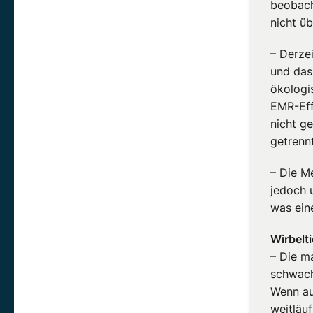
beobach
nicht ü
– Derze
und das
ökologi
EMR-Eff
nicht g
getrenn
– Die M
jedoch 
was ein
Wirbelti
– Die m
schwach
Wenn au
weitläuf