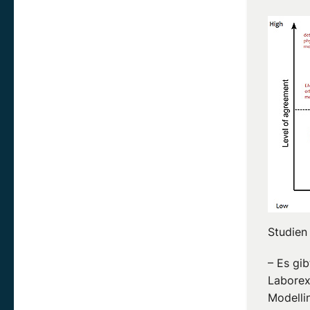
Studien
– Es gi
Laborex
Modellin