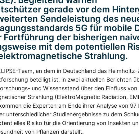
SE). Begleitend warnen
schützer gerade vor dem Hinte
weiterten Sendeleistung des neu
agungsstandards 5G für mobile 
r Fortführung der bisherigen naiv
sweise mit dem potentiellen Ris
elektromagnetische Strahlung.
KLIPSE-Team, an dem in Deutschland das Helmholtz
forschung beteiligt ist, in zwei aktuellen Berichten ü
Forschungs- und Wissensstand über den Einfluss von
netischer Strahlung (ElektroMagnetic Radiation, EM
 kommen die Experten am Ende ihrer Analyse von 97 
er unterschiedlicher Studienergebnisse zu dem Schlu
tentielles Risiko für die Orientierung von Insekten u
sundheit von Pflanzen darstellt.