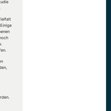
tudie
.
elfalt
Einige
benen
 noch
.
fen.
en
den,
rden.