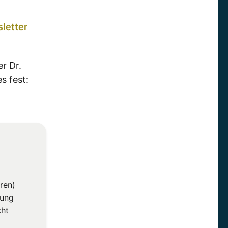
letter
r Dr.
s fest:
ren)
gung
cht