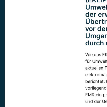
(EKLIP
Umwelt
der er
Übertr
vor de
Umgang
durch 
Wie das E
für Umwelt
aktuellen 
elektromag
berichtet,
vorliegend
EMR ein po
und der Ge