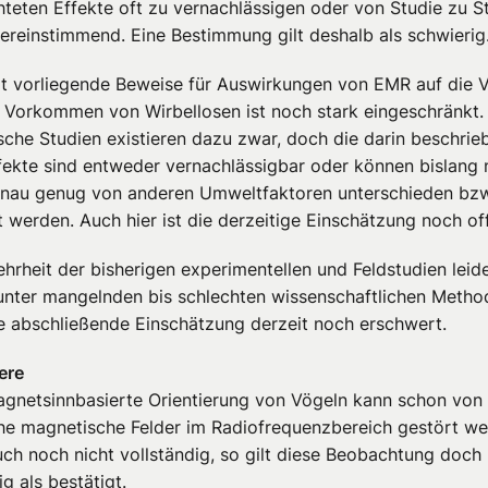
teten Effekte oft zu vernachlässigen oder von Studie zu S
bereinstimmend. Eine Bestimmung gilt deshalb als schwierig
it vorliegende Beweise für Auswirkungen von EMR auf die Vi
 Vorkommen von Wirbellosen ist noch stark eingeschränkt. 
sche Studien existieren dazu zwar, doch die darin beschrie
ekte sind entweder vernachlässigbar oder können bislang
enau genug von anderen Umweltfaktoren unterschieden bzw
t werden. Auch hier ist die derzeitige Einschätzung noch of
ehrheit der bisherigen experimentellen und Feldstudien leid
unter mangelnden bis schlechten wissenschaftlichen Metho
e abschließende Einschätzung derzeit noch erschwert.
ere
agnetsinnbasierte Orientierung von Vögeln kann schon von
e magnetische Felder im Radiofrequenzbereich gestört we
ch noch nicht vollständig, so gilt diese Beobachtung doch
ig als bestätigt.