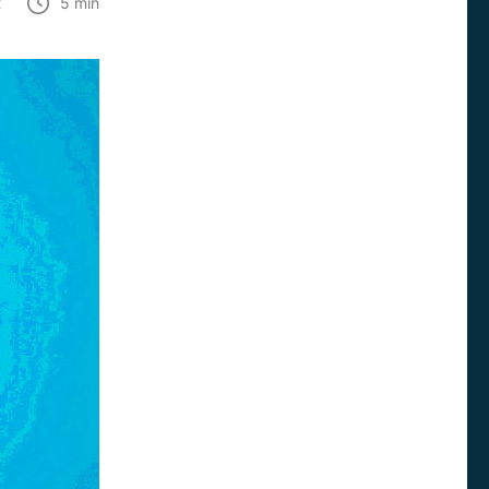
t
5
min