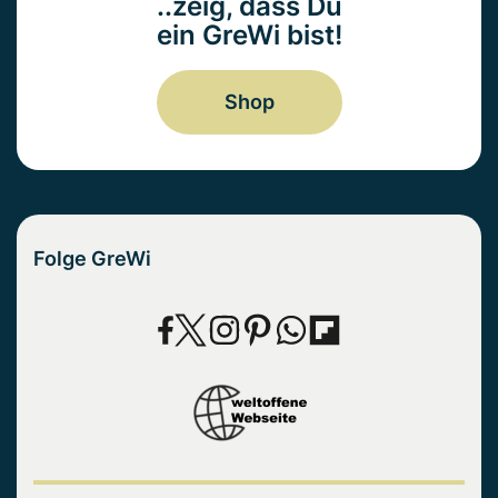
..zeig, dass Du
ein GreWi bist!
Shop
Folge GreWi