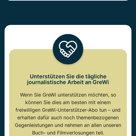
Unterstützen Sie die tägliche
journalistische Arbeit an GreWi
Wenn Sie GreWi unterstützen möchten, so
können Sie dies am besten mit einem
freiwilligen GreWi-Unterstützer-Abo tun – und
erhalten dafür auch noch themenbezogenen
Gegenleistungen und nehmen an allen unseren
Buch- und Filmverlosungen teil.