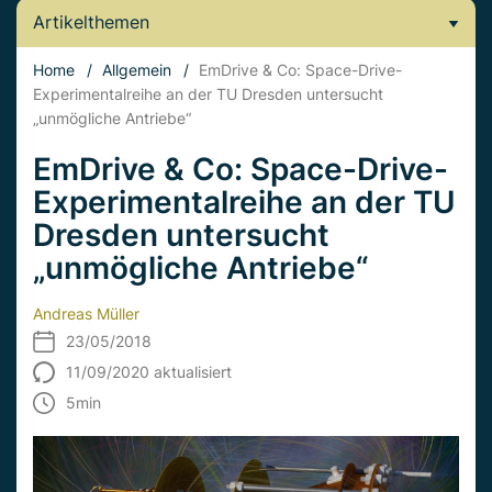
Artikelthemen
Home
/
Allgemein
/
EmDrive & Co: Space-Drive-
Experimentalreihe an der TU Dresden untersucht
„unmögliche Antriebe“
EmDrive & Co: Space-Drive-
Experimentalreihe an der TU
Dresden untersucht
„unmögliche Antriebe“
Andreas Müller
23/05/2018
11/09/2020 aktualisiert
5
min