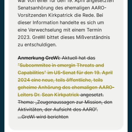
war von einer für den 19. April angesetzten
Senatsanhörung des ehemaligen AARO-
Vorsitzenden Kirkpatrick die Rede. Bei
dieser Information handelte es sich um
eine Verwechselung mit einem Termin
2023. GreWi bittet dieses Mißverständnis
zu entschuldigen.
Anmerkung GreWi:
Aktuell hat das
“Subcommitee in emergin Threats and
Capabilities” im US-Senat für den 19. April
2024 eine neue, teils öffentliche, teils
geheime Anhörung des ehemaligen AARO-
Leiters Dr. Sean Kirkpatrick
angesetzt.
Thema: „Zeugenaussagen zur Mission, den
Aktivitäten, der Aufsicht des AARO“.
…GreWi wird berichten