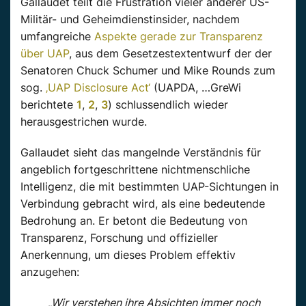
Gallaudet teilt die Frustration vieler anderer US-
Militär- und Geheimdienstinsider, nachdem
umfangreiche
Aspekte gerade zur Transparenz
über UAP
, aus dem Gesetzestextentwurf der der
Senatoren Chuck Schumer und Mike Rounds zum
sog.
‚UAP Disclosure Act‘
(UAPDA, …GreWi
berichtete
1
,
2
,
3
) schlussendlich wieder
herausgestrichen wurde.
Gallaudet sieht das mangelnde Verständnis für
angeblich fortgeschrittene nichtmenschliche
Intelligenz, die mit bestimmten UAP-Sichtungen in
Verbindung gebracht wird, als eine bedeutende
Bedrohung an. Er betont die Bedeutung von
Transparenz, Forschung und offizieller
Anerkennung, um dieses Problem effektiv
anzugehen:
„Wir verstehen ihre Absichten immer noch