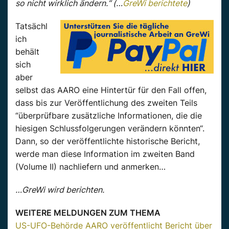
so nicht wirklich ändern.“ (…
GreWi berichtete
)
Tatsächl
ich
behält
sich
aber
selbst das AARO eine Hintertür für den Fall offen,
dass bis zur Veröffentlichung des zweiten Teils
“überprüfbare zusätzliche Informationen, die die
hiesigen Schlussfolgerungen verändern könnten“.
Dann, so der veröffentlichte historische Bericht,
werde man diese Information im zweiten Band
(Volume II) nachliefern und anmerken…
…GreWi wird berichten.
WEITERE MELDUNGEN ZUM THEMA
US-UFO-Behörde AARO veröffentlicht Bericht über