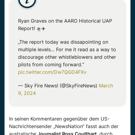
Ryan Graves on the AARO Historical UAP
Report! 🛸✈️
„The report today was dissapointing on
multiple levels… For me it read as a way to
discourage other whistleblowers and other
pilots from coming forward.“
pic.twitter.com/Dw7QGD4FXv
— Sky Fire News! (@SkyFireNews)
March
9, 2024
In seinen Kommentaren gegenüber dem US-
Nachrichtensender „NewsNation“ fasst auch der
australische
Journalist Ross Coulthart
, durch