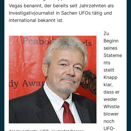
Vegas benannt, der bereits seit Jahrzehnten als
Investigativjournalist in Sachen UFOs tätig und
international bekannt ist.
Zu
Beginn
seines
Stateme
nts
stellt
Knapp
klar,
dass er
weder
Whistle
blower
noch
UFO-