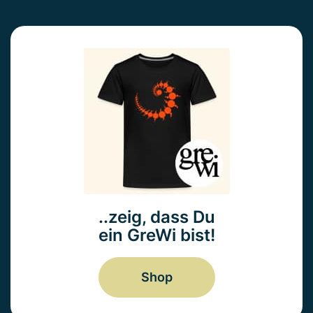
..zeig, dass Du
ein GreWi bist!
Shop