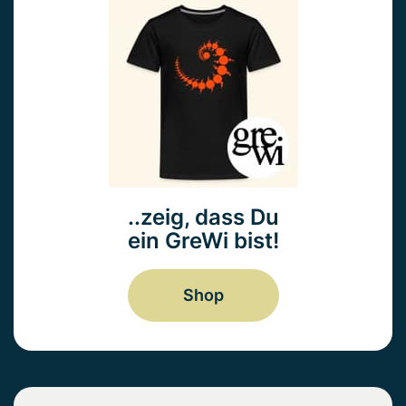
..zeig, dass Du
ein GreWi bist!
Shop