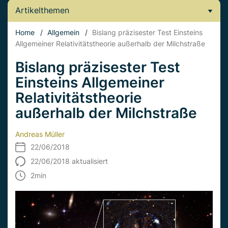
Artikelthemen
Home
/
Allgemein
/
Bislang präzisester Test Einsteins
Allgemeiner Relativitätstheorie außerhalb der Milchstraße
Bislang präzisester Test
Einsteins Allgemeiner
Relativitätstheorie
außerhalb der Milchstraße
Andreas Müller
22/06/2018
22/06/2018 aktualisiert
2
min