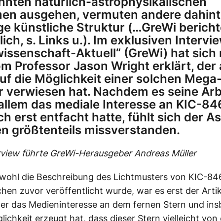
nten natürlich-astrophysikalischen
n ausgehen, vermuten andere dahint
ge künstliche Struktur (…GreWi bericht
ich, s. Links u.). Im exklusiven Intervi
issenschaft-Aktuell“ (GreWi) hat sich
m Professor Jason Wright erklärt, der 
auf die Möglichkeit einer solchen Mega
r verwiesen hat. Nachdem es seine Arb
 allem das mediale Interesse an KIC-8
ch erst entfacht hatte, fühlt sich der 
n größtenteils missverstanden.
rview führte GreWi-Herausgeber Andreas Müller
ohl die Beschreibung des Lichtmusters von KIC-8
en zuvor veröffentlicht wurde, war es erst der Artike
der das Medieninteresse an dem fernen Stern und in
ichkeit erzeugt hat, dass dieser Stern vielleicht von 