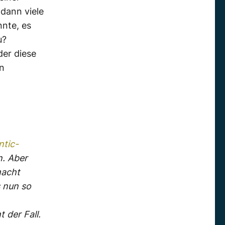
 dann viele
nnte, es
u?
der diese
en
ntic-
n. Aber
macht
s nun so
 der Fall.