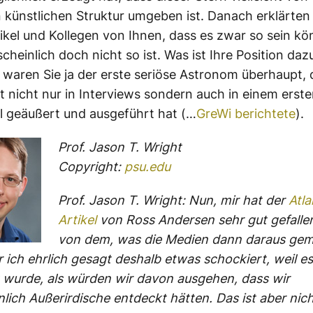
 künstlichen Struktur umgeben ist. Danach erklärten
ikel und Kollegen von Ihnen, dass es zwar so sein kö
cheinlich doch nicht so ist. Was ist Ihre Position daz
h waren Sie ja der erste seriöse Astronom überhaupt, 
t nicht nur in Interviews sondern auch in einem erst
l geäußert und ausgeführt hat (…
GreWi berichtete
).
Prof. Jason T. Wright
Copyright:
psu.edu
Prof. Jason T. Wright: Nun, mir hat der
Atla
Artikel
von Ross Andersen sehr gut gefalle
von dem, was die Medien dann daraus ge
 ich ehrlich gesagt deshalb etwas schockiert, weil e
t wurde, als würden wir davon ausgehen, dass wir
lich Außerirdische entdeckt hätten. Das ist aber nicht