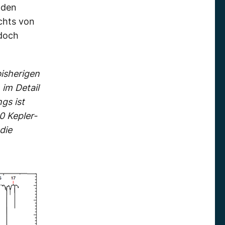
nden
chts von
 doch
isherigen
im Detail
gs ist
0 Kepler-
die