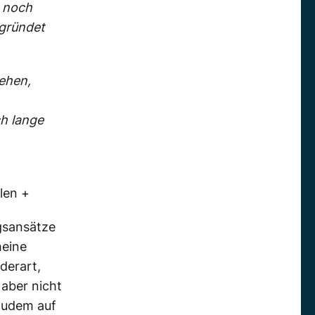
h noch
rgründet
tehen,
h lange
len +
gsansätze
meine
derart,
aber nicht
zudem auf