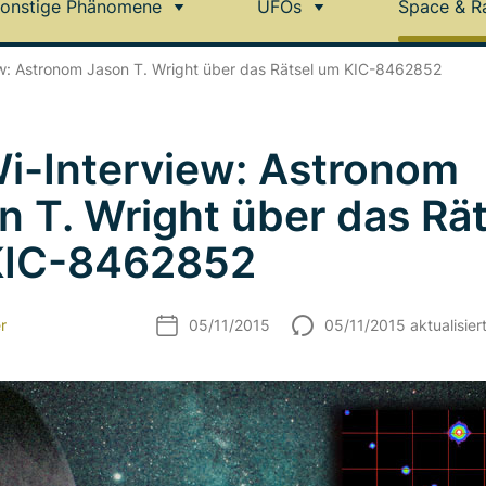
onstige Phänomene
UFOs
Space & R
ew: Astronom Jason T. Wright über das Rätsel um KIC-8462852
i-Interview: Astronom
n T. Wright über das Rät
KIC-8462852
r
05/11/2015
05/11/2015 aktualisier