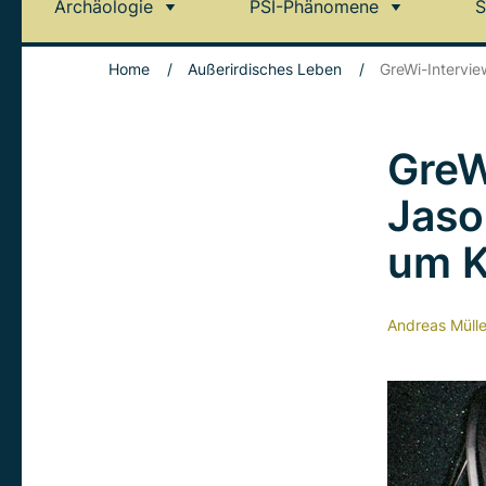
Archäologie
PSI-Phänomene
S
Home
/
Außerirdisches Leben
/
GreWi-Intervi
GreW
Jaso
um 
Andreas Mülle