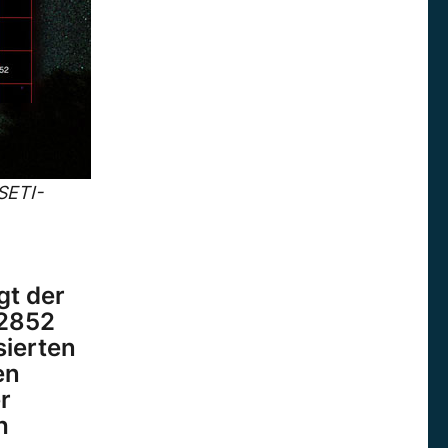
SETI-
gt der
62852
sierten
en
r
h