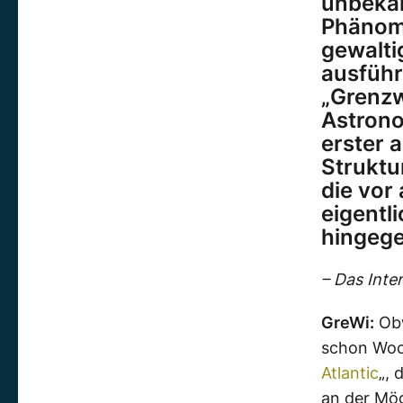
unbekan
Phänome
gewalti
ausführl
„Grenzw
Astrono
erster 
Struktu
die vor
eigentli
hingege
– Das Inte
GreWi:
Obw
schon Woch
Atlantic
„, 
an der Mögl