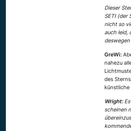
Dieser Ste
SETI (der 
nicht so vi
auch leid,
deswegen 
GreWi:
Abe
nahezu all
Lichtmuste
des Sterns
künstliche
Wright:
Es 
scheinen 
übereinzus
kommenden