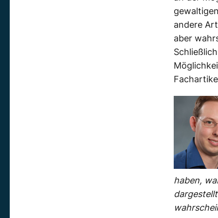
gewaltigen
andere Art
aber wahrs
Schließlic
Möglichkei
Fachartike
haben, war
dargestell
wahrschein