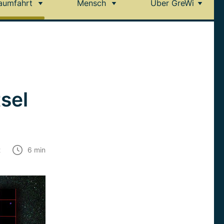
aumfahrt
Mensch
Über GreWi
sel
t
6
min