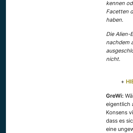
kennen ode
Facetten d
haben.
Die Alien-E
nachdem al
ausgeschl
nicht.
+
HI
GreWi:
Wäh
eigentlich
Konsens vi
dass es si
eine ungew