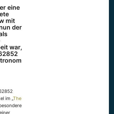
er eine
ete
ew mit
 nun der
als
-
eit war,
462852
Astronom
462852
l im „
The
sbesondere
einer