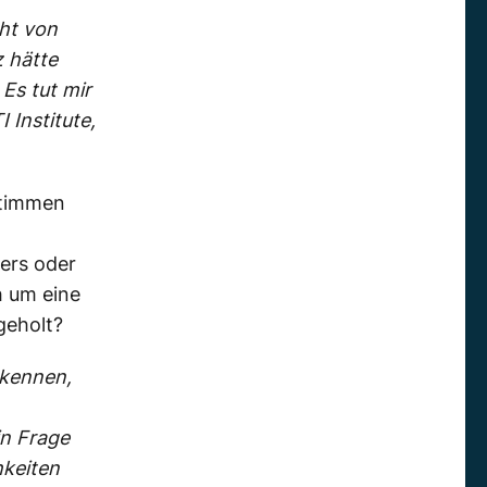
cht von
z hätte
 Es tut mir
 Institute,
stimmen
ers oder
h um eine
geholt?
 kennen,
in Frage
hkeiten