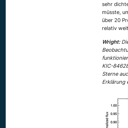
sehr dicht
müsste, um
über 20 P
relativ we
Wright:
Die
Beobachtun
funktionie
KIC-846285
Sterne auc
Erklärung 