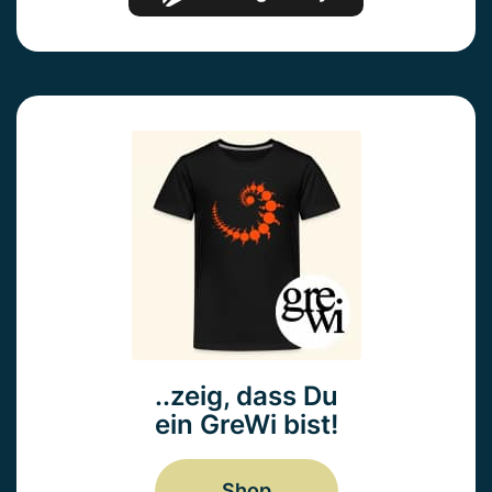
..zeig, dass Du
ein GreWi bist!
Shop