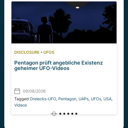
DISCLOSURE
•
UFOS
Pentagon prüft angebliche Existenz
geheimer UFO-Videos
09/08/2026
Tagged
Dreiecks-UFO
,
Pentagon
,
UAPs
,
UFOs
,
USA
,
Videos