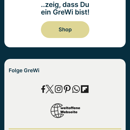
..zeig, dass Du
ein GreWi bist!
Shop
Folge GreWi