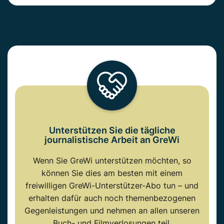
Unterstützen Sie die tägliche
journalistische Arbeit an GreWi
Wenn Sie GreWi unterstützen möchten, so
können Sie dies am besten mit einem
freiwilligen GreWi-Unterstützer-Abo tun – und
erhalten dafür auch noch themenbezogenen
Gegenleistungen und nehmen an allen unseren
Buch- und Filmverlosungen teil.