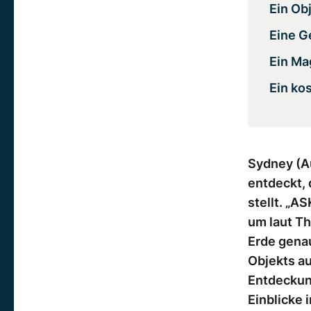
Ein Obj
Eine G
Ein Ma
Ein ko
Sydney (A
entdeckt,
stellt. „A
um laut Th
Erde genau
Objekts a
Entdeckun
Einblicke 