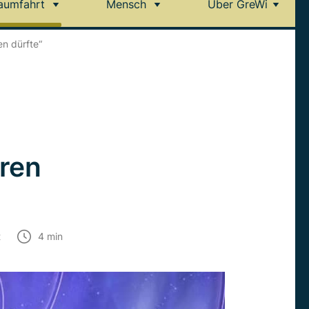
aumfahrt
Mensch
Über GreWi
en dürfte“
eren
t
4
min