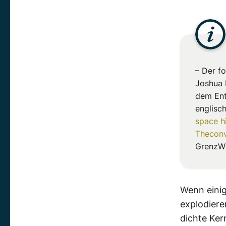
– Der f
Joshua 
dem Ent
englisc
space hi
Theconv
GrenzWi
Wenn einig
explodiere
dichte Ker