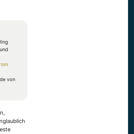
Wing
 und
from
rde von
n,
nglaublich
este