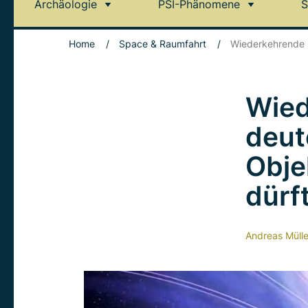
Archäologie
PSI-Phänomene
S
Home
/
Space & Raumfahrt
/
Wiederkehrende R
Wied
deut
Objek
dürf
Andreas Mülle