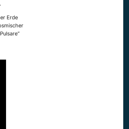
.
der Erde
kosmischer
Pulsare“