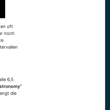
hen oft
ar noch
te
tervallen
lle 6,5
Astronomy“
engt die