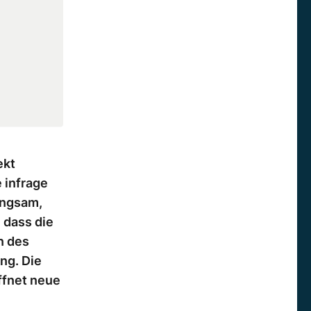
ekt
 infrage
langsam,
 dass die
n des
ng. Die
ffnet neue