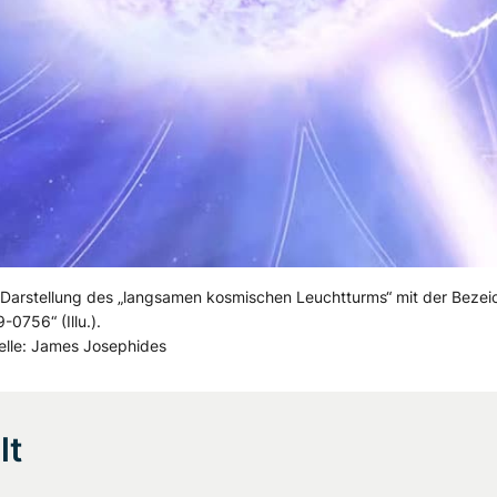
 Darstellung des „langsamen kosmischen Leuchtturms“ mit der Beze
0756“ (Illu.).
elle: James Josephides
lt