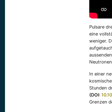
Pulsare dr
eine volls
weniger. D
aufgetauch
aussenden,
Neutronens
In einer n
kosmischen
Stunden dr
(DOI:
10.1
Grenzen de