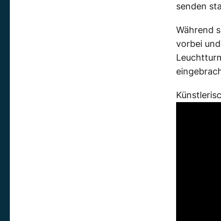
senden sta
Während si
vorbei und
Leuchtturm
eingebrach
Künstleris