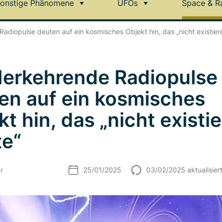
onstige Phänomene
UFOs
Space & R
adiopulse deuten auf ein kosmisches Objekt hin, das „nicht existier
erkehrende Radiopulse
en auf ein kosmisches
t hin, das „nicht existi
te“
r
25/01/2025
03/02/2025 aktualisier