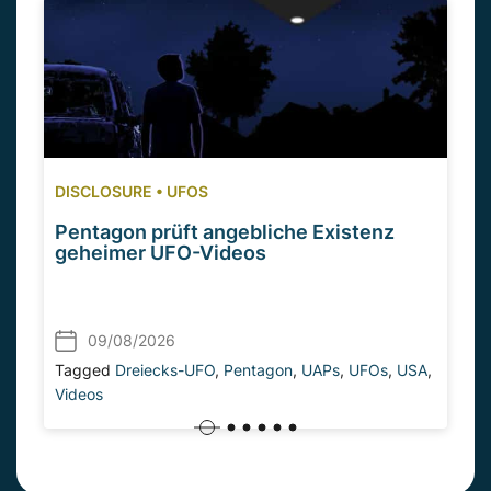
DISCLOSURE
•
UFOS
Pentagon prüft angebliche Existenz
geheimer UFO-Videos
09/08/2026
Tagged
Dreiecks-UFO
,
Pentagon
,
UAPs
,
UFOs
,
USA
,
Videos