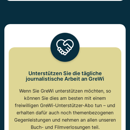
Unterstützen Sie die tägliche
journalistische Arbeit an GreWi
Wenn Sie GreWi unterstützen möchten, so
können Sie dies am besten mit einem
freiwilligen GreWi-Unterstützer-Abo tun – und
erhalten dafür auch noch themenbezogenen
Gegenleistungen und nehmen an allen unseren
Buch- und Filmverlosungen teil.