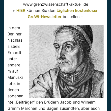
www.grenzwissenschaft-aktuell.de
+
HIER
können Sie den
täglichen kostenlosen
GreWi-Newsletter
bestellen +
In dem
Berliner
Nachlas
s stieß
Erhardt
unter
andere
m auf
Manuskr
ipte, in
denen
sogenan
nte „Beiträger“ den Brüdern Jacob und Wilhelm
Grimm Märchen und Sagen zusandten, aber auch