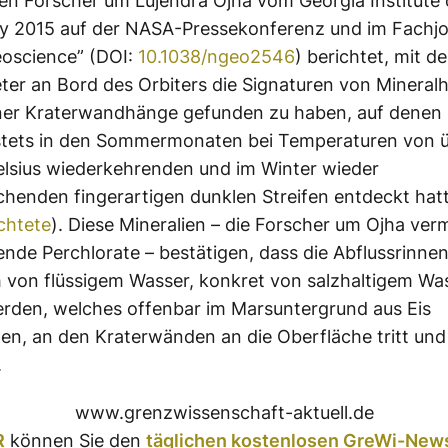
en Forscher um Lujendra Ojha vom Georgia Institute 
y 2015 auf der NASA-Pressekonferenz und im Fachjo
eoscience” (DOI:
10.1038/ngeo2546
) berichtet, mit d
er an Bord des Orbiters die Signaturen von Mineral
ner Kraterwandhänge gefunden zu haben, auf denen 
 stets in den Sommermonaten bei Temperaturen von 
lsius wiederkehrenden und im Winter wieder
henden fingerartigen dunklen Streifen entdeckt hat
chtete
). Diese Mineralien – die Forscher um Ojha ver
nde Perchlorate – bestätigen, dass die Abflussrinne
h von flüssigem Wasser, konkret von salzhaltigem Wa
rden, welches offenbar im Marsuntergrund aus Eis
n, an den Kraterwänden an die Oberfläche tritt und
.
www.grenzwissenschaft-aktuell.de
R
können Sie den
täglichen kostenlosen GreWi-News