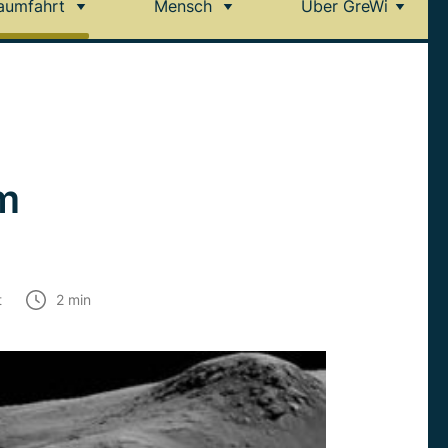
aumfahrt
Mensch
Über GreWi
m
t
2
min