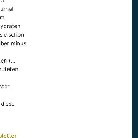
of
urnal
em
hydraten
sie schon
über minus
ten (…
muteten
n
sser,
 diese
letter