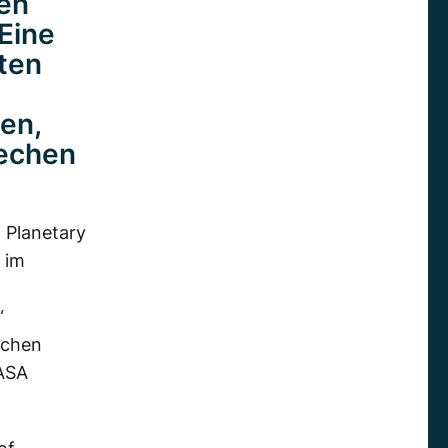
len
Eine
ten
en,
rechen
 Planetary
 im
“
schen
ASA