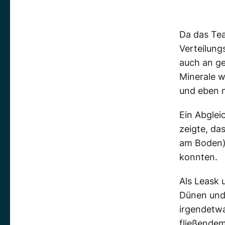
Da das Tea
Verteilung
auch an ge
Minerale w
und eben n
Ein Abglei
zeigte, da
am Boden)
konnten.
Als Leask 
Dünen und 
irgendetw
fließendem