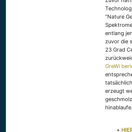
Zuvor hatt
Technolog
“Nature G
Spektromet
entlang je
zuvor die
23 Grad Ce
zurückweic
GreWi beri
entspreche
tatsächlic
erzeugt we
geschmolze
hinablaufe
+
HIE