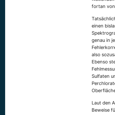
fortan vo
Tatsächlic
einen bisl
Spektrogra
genau in j
Fehlerkorr
also sozu
Ebenso ste
Fehlmessun
Sulfaten u
Perchlora
Oberfläche
Laut den A
Beweise fü