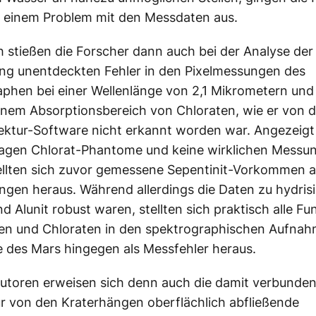
n einem Problem mit den Messdaten aus.
h stießen die Forscher dann auch bei der Analyse der
ang unentdeckten Fehler in den Pixelmessungen des
phen bei einer Wellenlänge von 2,1 Mikrometern und
enem Absorptionsbereich von Chloraten, wie er von d
ektur-Software nicht erkannt worden war. Angezeig
sagen Chlorat-Phantome und keine wirklichen Messu
llten sich zuvor gemessene Sepentinit-Vorkommen a
gen heraus. Während allerdings die Daten zu hydris
nd Alunit robust waren, stellten sich praktisch alle F
ten und Chloraten in den spektrographischen Aufna
 des Mars hingegen als Messfehler heraus.
utoren erweisen sich denn auch die damit verbunde
r von den Kraterhängen oberflächlich abfließende