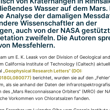
isch von Kraterhängen in Rinnsa
ließendes Wasser auf dem Mars. 
e Analyse der damaligen Messda
andere Wissenschaftler an der
gen, auch von der NASA gestützt
retation zweifeln. Die Autoren sp
von Messfehlern.
am um E. K. Leask von der Division of Geological and
m California Institute of Technology (Caltech) aktuell
al
„Geophysical Research Letters“ (DOI:
2018GL080077)
berichtet, wurden sie auf den „Fehler
, als sie anhand der Daten der infrarotspektrografi
 des „Mars Recconnaissance Orbiters“ (MRO) der N
liche Vorkommen von Chloratsalzen fanden.