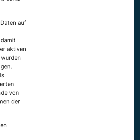
 Daten auf
 damit
er aktiven
t wurden
ngen.
ls
ierten
unde von
hmen der
nen