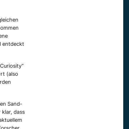
gleichen
orkommen
tene
d entdeckt
Curiosity“
rt (also
erden
den Sand-
klar, dass
aktuellem
Forscher