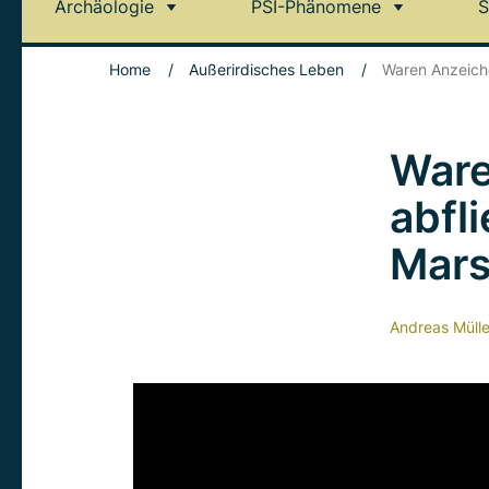
Archäologie
PSI-Phänomene
S
Home
/
Außerirdisches Leben
/
Waren Anzeiche
Ware
abfl
Mars
Andreas Mülle