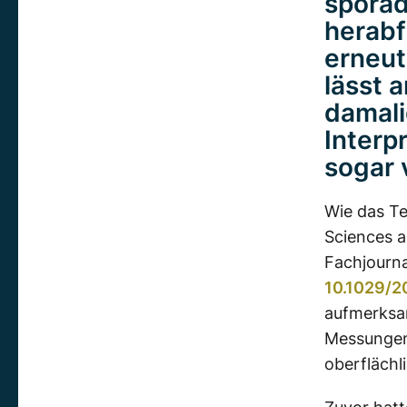
sporad
herabf
erneut
lässt 
damali
Interp
sogar 
Wie das Te
Sciences a
Fachjourn
10.1029/
aufmerksam
Messungen
oberfläch