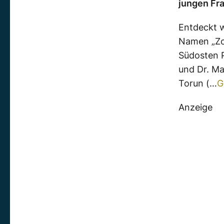
jungen Fra
Entdeckt w
Namen „Zo
Südosten 
und Dr. Ma
Torun (…
G
Anzeige