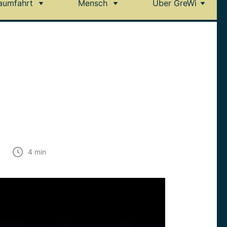
aumfahrt
Mensch
Über GreWi
t
4
min