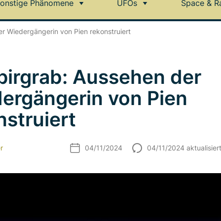
onstige Phänomene
UFOs
Space & R
r Wiedergängerin von Pien rekonstruiert
irgrab: Aussehen der
ergängerin von Pien
nstruiert
r
04/11/2024
04/11/2024 aktualisier