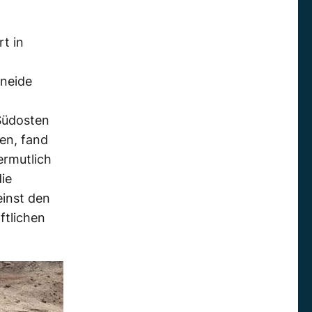
t in
hneide
 Südosten
en, fand
ermutlich
ie
einst den
ftlichen