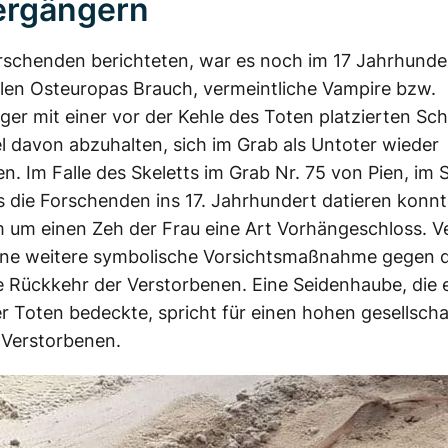
ergängern
rschenden berichteten, war es noch im 17 Jahrhunder
ilen Osteuropas Brauch, vermeintliche Vampire bzw.
er mit einer vor der Kehle des Toten platzierten Sc
el davon abzuhalten, sich im Grab als Untoter wieder
en. Im Falle des Skeletts im Grab Nr. 75 von Pien, im
s die Forschenden ins 17. Jahrhundert datieren konnt
 um einen Zeh der Frau eine Art Vorhängeschloss. V
eine weitere symbolische Vorsichtsmaßnahme gegen d
e Rückkehr der Verstorbenen. Eine Seidenhaube, die 
r Toten bedeckte, spricht für einen hohen gesellscha
 Verstorbenen.