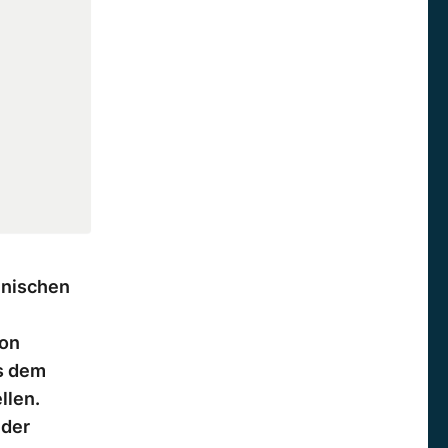
lnischen
von
us dem
llen.
 der