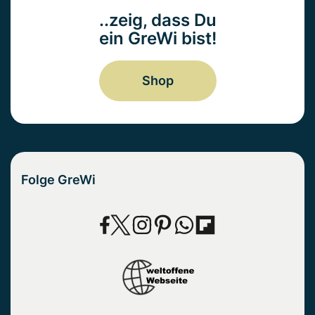
..zeig, dass Du
ein GreWi bist!
Shop
Folge GreWi