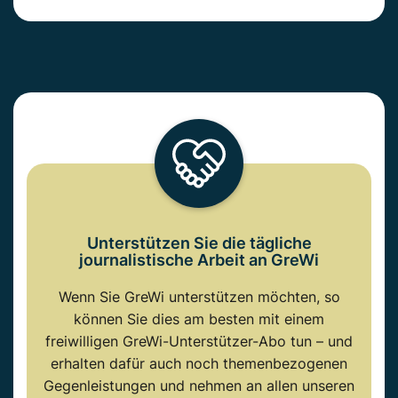
Unterstützen Sie die tägliche
journalistische Arbeit an GreWi
Wenn Sie GreWi unterstützen möchten, so
können Sie dies am besten mit einem
freiwilligen GreWi-Unterstützer-Abo tun – und
erhalten dafür auch noch themenbezogenen
Gegenleistungen und nehmen an allen unseren