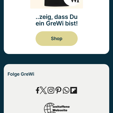
..zeig, dass Du
ein GreWi bist!
Shop
Folge GreWi