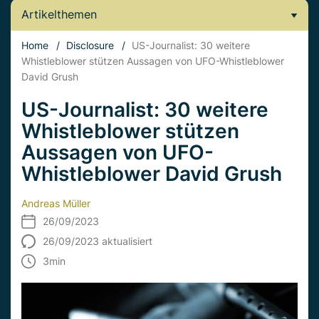
Artikelthemen
Home
/
Disclosure
/
US-Journalist: 30 weitere
Whistleblower stützen Aussagen von UFO-Whistleblower
David Grush
US-Journalist: 30 weitere
Whistleblower stützen
Aussagen von UFO-
Whistleblower David Grush
Andreas Müller
26/09/2023
26/09/2023 aktualisiert
3
min