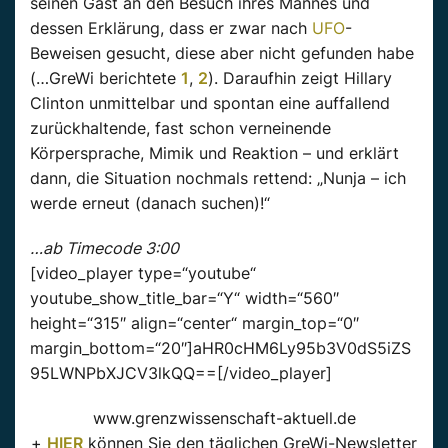
seinen Gast an den Besuch ihres Mannes und
dessen Erklärung, dass er zwar nach
UFO
-
Beweisen gesucht, diese aber nicht gefunden habe
(…GreWi berichtete
1
,
2
). Daraufhin zeigt Hillary
Clinton unmittelbar und spontan eine auffallend
zurückhaltende, fast schon verneinende
Körpersprache, Mimik und Reaktion – und erklärt
dann, die Situation nochmals rettend: „Nunja – ich
werde erneut (danach suchen)!“
…ab Timecode 3:00
[video_player type=“youtube“
youtube_show_title_bar=“Y“ width=“560″
height=“315″ align=“center“ margin_top=“0″
margin_bottom=“20″]aHR0cHM6Ly95b3V0dS5iZS
95LWNPbXJCV3lkQQ==[/video_player]
www.grenzwissenschaft-aktuell.de
+
HIER
können Sie den täglichen GreWi-Newsletter