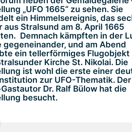
forum neben der Gemäldegalerie 
llung „UFO 1665“ zu sehen. Sie
elt ein Himmelsereignis, das se
r aus Stralsund am 8. April 1665
kten. Demnach kämpften in der L
e gegeneinander, und am Abend
te ein tellerförmiges Flugobjekt
tralsunder Kirche St. Nikolai. Die
llung ist wohl die erste einer de
institution zur UFO-Thematik. Der
Gastautor Dr. Ralf Bülow hat die
llung besucht.