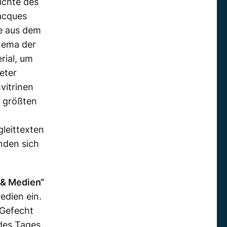
ichte des
acques
le aus dem
hema der
rial, um
eter
vitrinen
m größten
leittexten
nden sich
& Medien“
edien ein.
 Gefecht
des Tages