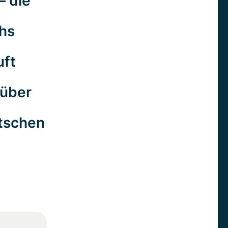
– die
chs
uft
 über
utschen