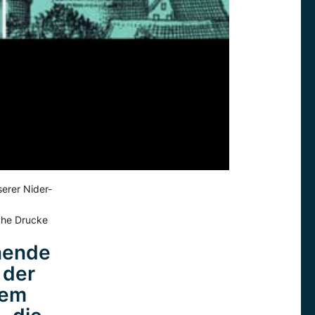
serer Nider-
sche Drucke
nende
 der
dem