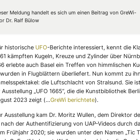
ieser Meldung handelt es sich um einen Beitrag von GreWi-
or Dr. Ralf Bülow
ür historische
UFO
-Berichte interessiert, kennt die Kl
1561 kämpften Kugeln, Kreuze und Zylinder über Nürnb
6 erlebte auch Basel ein Treffen von himmlischen Ku
 wurden in Flugblättern überliefert. Nun kommt zu ih
mmelsspektakel: die Luftschlacht von Stralsund. Sie is
Ausstellung „UFO 1665“, die die Kunstbibliothek Berl
gust 2023 zeigt (…
GreWi berichtete
).
ur Ausstellung kam Dr. Moritz Wullen, dem Direktor de
, nach der Authentifizierung von UAP-Videos durch d
m Frühjahr 2020; sie wurden unter den Namen „Tic T