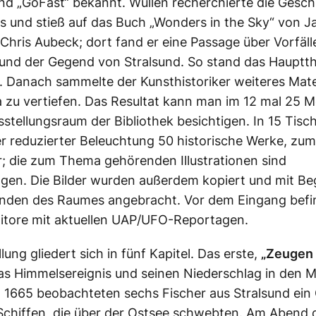
nd „GoFast“ bekannt. Wullen recherchierte die Gesch
 und stieß auf das Buch „Wonders in the Sky“ von J
 Chris Aubeck; dort fand er eine Passage über Vorfäl
 und der Gegend von Stralsund. So stand das Hauptt
. Danach sammelte der Kunsthistoriker weiteres Mate
zu vertiefen. Das Resultat kann man im 12 mal 25 M
stellungsraum der Bibliothek besichtigen. In 15 Tisch
er reduzierter Beleuchtung 50 historische Werke, zu
r; die zum Thema gehörenden Illustrationen sind
gen. Die Bilder wurden außerdem kopiert und mit Beg
nden des Raumes angebracht. Vor dem Eingang befi
itore mit aktuellen UAP/UFO-Reportagen.
lung gliedert sich in fünf Kapitel. Das erste,
„Zeugen 
as Himmelsereignis und seinen Niederschlag in den M
l 1665 beobachteten sechs Fischer aus Stralsund ein
Schiffen, die über der Ostsee schwebten. Am Abend 