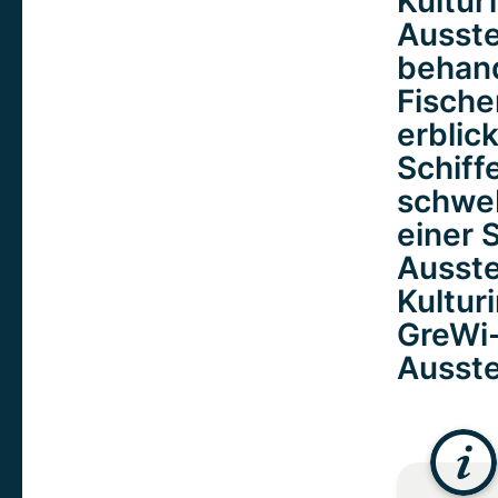
Kultur
Ausste
behand
Fische
erblic
Schiff
schweb
einer S
Ausste
Kultur
GreWi-
Ausste