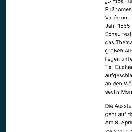
„Gimbal“ u
Phänomens
Vallée und
Jahr 1665
Schau fest
das Thema 
großen Aus
liegen unt
Teil Büche
aufgeschla
an den Wä
sechs Mon
Die Ausstel
geht auf d
Am 8. Apri
zwischen 