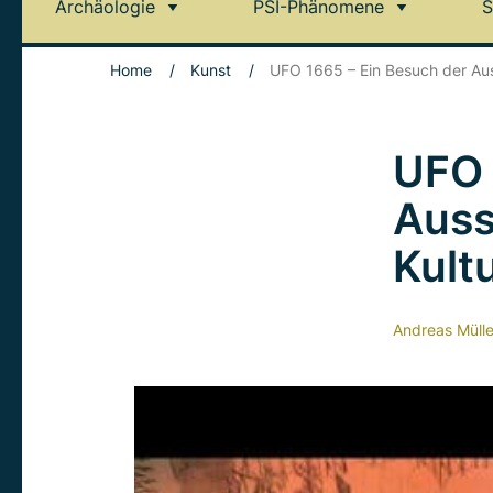
Archäologie
PSI-Phänomene
S
Home
/
Kunst
/
UFO 1665 – Ein Besuch der Ausst
UFO 
Auss
Kult
Andreas Mülle