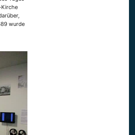
i-Kirche
darüber,
1689 wurde
n