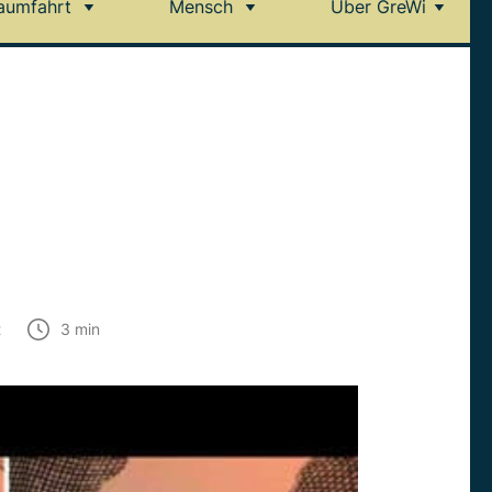
aumfahrt
Mensch
Über GreWi
t
3
min