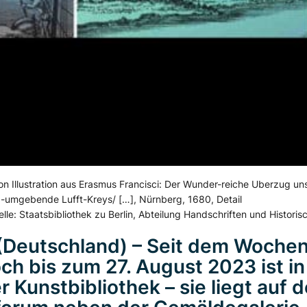
on Illustration aus Erasmus Francisci: Der Wunder-reiche Uberzug un
-umgebende Lufft-Kreys/ […], Nürnberg, 1680, Detail
lle: Staatsbibliothek zu Berlin, Abteilung Handschriften und Histori
 (Deutschland) – Seit dem Woche
ch bis zum 27. August 2023 ist in
er Kunstbibliothek – sie liegt auf 