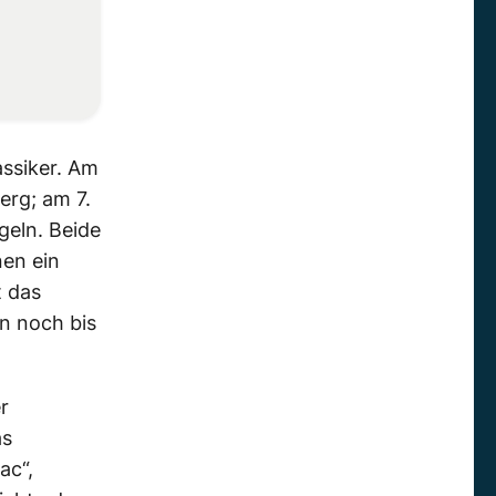
assiker. Am
erg; am 7.
geln. Beide
nen ein
t das
in noch bis
r
as
ac“,