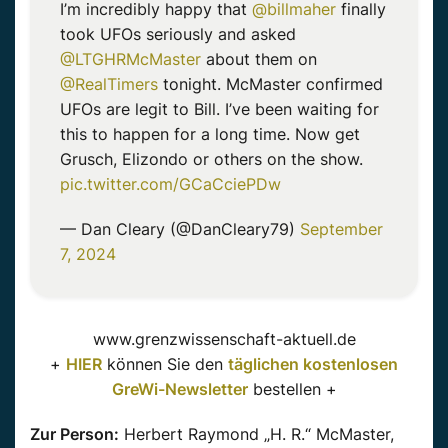
I’m incredibly happy that
@billmaher
finally
took UFOs seriously and asked
@LTGHRMcMaster
about them on
@RealTimers
tonight. McMaster confirmed
UFOs are legit to Bill. I’ve been waiting for
this to happen for a long time. Now get
Grusch, Elizondo or others on the show.
pic.twitter.com/GCaCciePDw
— Dan Cleary (@DanCleary79)
September
7, 2024
www.grenzwissenschaft-aktuell.de
+
HIER
können Sie den
täglichen kostenlosen
GreWi-Newsletter
bestellen +
Zur Person:
Herbert Raymond „H. R.“ McMaster,