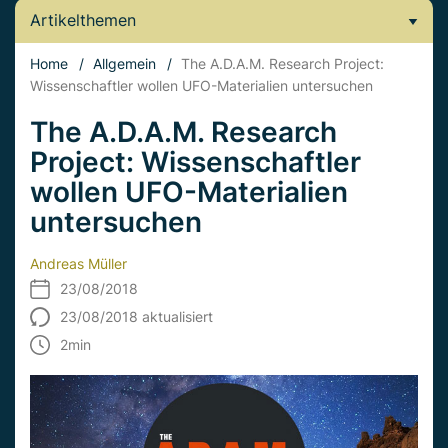
Artikelthemen
Home
/
Allgemein
/
The A.D.A.M. Research Project:
Wissenschaftler wollen UFO-Materialien untersuchen
The A.D.A.M. Research
Project: Wissenschaftler
wollen UFO-Materialien
untersuchen
Andreas Müller
23/08/2018
23/08/2018 aktualisiert
2
min