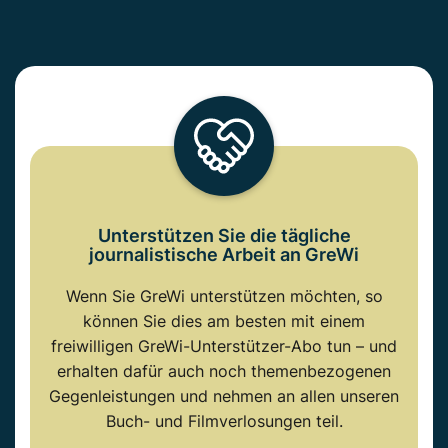
Unterstützen Sie die tägliche
journalistische Arbeit an GreWi
Wenn Sie GreWi unterstützen möchten, so
können Sie dies am besten mit einem
freiwilligen GreWi-Unterstützer-Abo tun – und
erhalten dafür auch noch themenbezogenen
Gegenleistungen und nehmen an allen unseren
Buch- und Filmverlosungen teil.