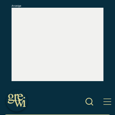
Anzeige
S
k
i
p
t
o
c
o
n
t
e
n
t