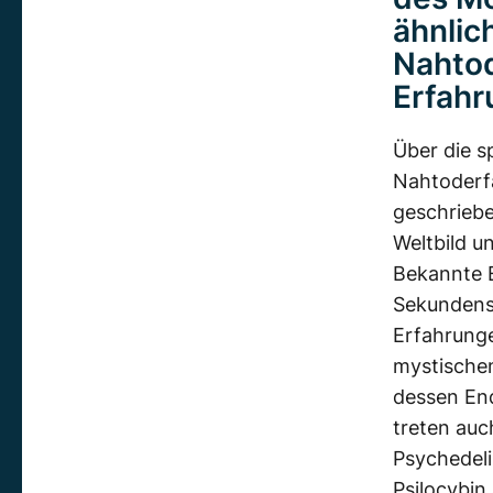
ähnlic
Nahtod
Erfahr
Über die s
Nahtoderfa
geschriebe
Weltbild u
Bekannte E
Sekundensc
Erfahrung
mystische
dessen End
treten au
Psychedel
Psilocybin