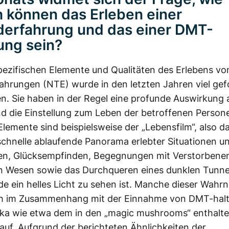
h können das Erleben einer
erfahrung und das einer DMT-
ung sein?
pezifischen Elemente und Qualitäten des Erlebens vo
hrungen (NTE) wurde in den letzten Jahren viel gef
n. Sie haben in der Regel eine profunde Auswirkung 
nd die Einstellung zum Leben der betroffenen Person
lemente sind beispielsweise der „Lebensfilm“, also da
hnelle ablaufende Panorama erlebter Situationen u
en, Glücksempfinden, Begegnungen mit Verstorbenen
n Wesen sowie das Durchqueren eines dunklen Tunne
e ein helles Licht zu sehen ist. Manche dieser Wah
ch im Zusammenhang mit der Einnahme von DMT-halt
ika wie etwa dem in den „magic mushrooms“ enthalt
 auf. Aufgrund der berichteten Ähnlichkeiten der