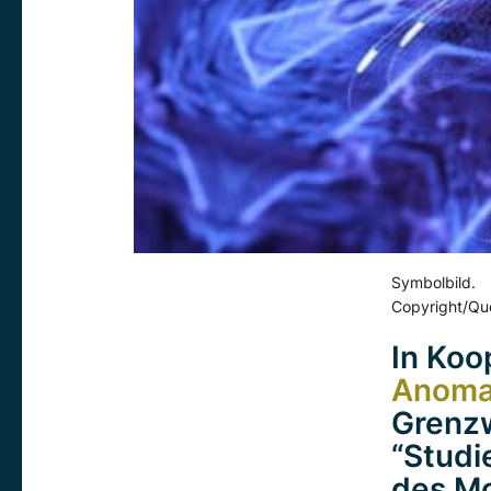
Symbolbild.
Copyright/Que
In Koo
Anomal
Grenzw
“Studi
des Mo