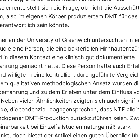
elemente stellt sich die Frage, ob nicht die Ausschü
, also im eigenen Körper produziertem DMT für das
rantwortlich sein könnte.
her an der University of Greenwich untersuchten in e
studie eine Person, die eine bakteriellen Hirnhautentz
nd in diesem Kontext eine klinisch gut dokumentierte
ahrung gemacht hatte. Diese Person hatte auch Erf
d willigte in eine kontrolliert durchgeführte Vergleic
inem qualitativen methodologischen Ansatz wurden di
derfahrung und zu dem Erleben unter dem Einfluss 
. Neben vielen Ähnlichkeiten zeigten sich auch signifi
de, die tendenziell dagegensprechen, dass NTE allein
dogener DMT-Produktion zurückzuführen seien. Zwar
inerbarkeit bei Einzelfallstudien naturgemäß stark
nkt, doch bietet der Artikel einen guten Überblick üb