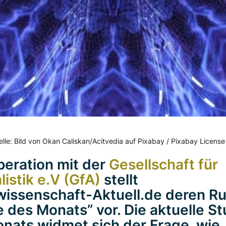
lle: Bild von Okan Caliskan/Acitvedia auf Pixabay / Pixabay License
peration mit der
Gesellschaft für
istik e.V (GfA)
stellt
issenschaft-Aktuell.de deren Ru
e des Monats” vor. Die aktuelle St
nats widmet sich der Frage, wie