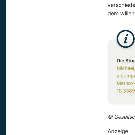
verschied
dem willen
Die Stu
Michael,
a compa
Methoxy
10.3389
© Gesellsc
Anzeige