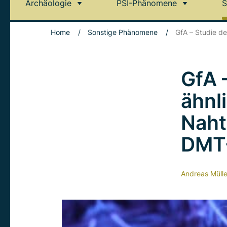
Archäologie
PSI-Phänomene
S
Home
/
Sonstige Phänomene
/
GfA – Studie d
GfA 
ähnl
Naht
DMT-
Andreas Mülle