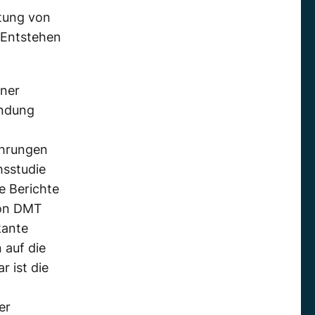
ttung von
 Entstehen
iner
ündung
ahrungen
hsstudie
e Berichte
von DMT
kante
 auf die
 ist die
er