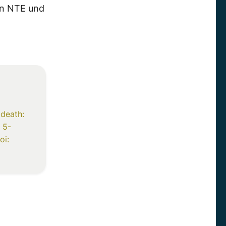
on NTE und
 death:
 5-
oi: