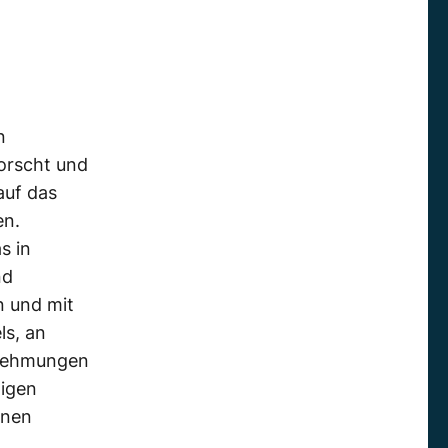
n
orscht und
auf das
en.
s in
nd
 und mit
ls, an
rnehmungen
igen
enen