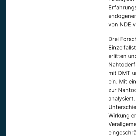
Erfahrungs
endogenem
von NDE ve
Drei Forsc
Einzelfall
erlitten u
Nahtoderf
mit DMT un
ein. Mit e
zur Nahto
analysiert
Unterschie
Wirkung en
Verallgeme
eingeschrä