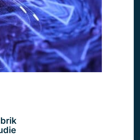
brik
udie