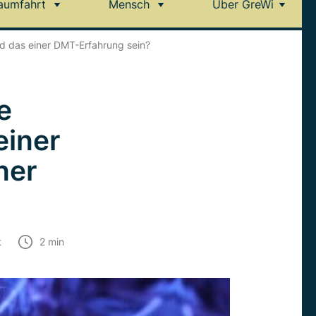
aumfahrt
Mensch
Über GreWi
d das einer DMT-Erfahrung sein?
e
einer
ner
t
2
min