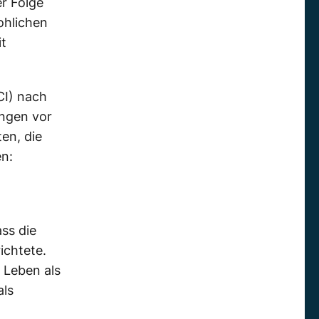
er Folge
ohlichen
it
CI
) nach
ungen
vor
en, die
n:
d
ss die
ichtete.
r
Leben
als
als