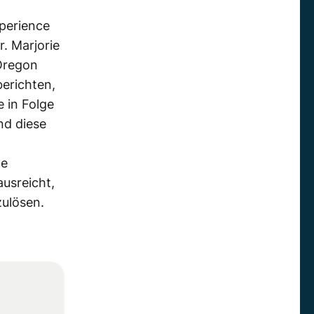
perience
r. Marjorie
regon
erichten,
 in Folge
nd diese
ne
ausreicht,
ulösen.