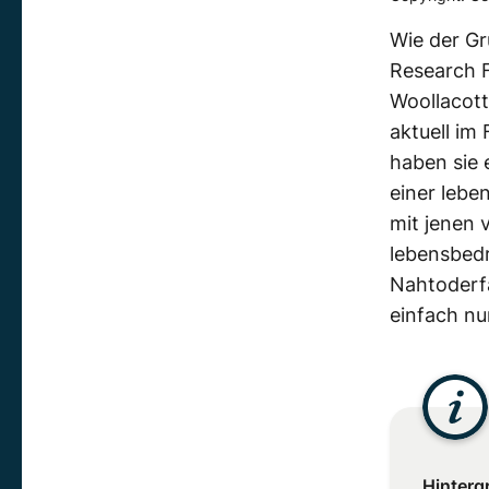
Wie der G
Research F
Woollacott
aktuell im
haben sie 
einer
lebe
mit jenen 
lebensbed
Nahtoderf
einfach nu
Hinterg