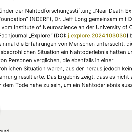
ründer der
Nahtodforschungsstiftung
„
Near
Death
Ex
oundation“ (
NDERF
), Dr. Jeff Long gemeinsam mit D
vom Institute
of
Neuroscience
an der University
of
O
 Fachjournal
„
Explore“ (DOI:
j.explore.2024.103030
)
b
einmal die Erfahrungen von Menschen untersucht, die
nsbedrohlichen
Situation
ein
Nahtoderlebnis
hatten u
von Personen verglichen, die ebenfalls in einer
rohlichen
Situation
waren, aus der heraus jedoch kei
ahrung
resultierte. Das Ergebnis zeigt, dass es nicht 
r dem Tode nahe zu sein, um ein
Nahtoderlebnis
ausz
rund