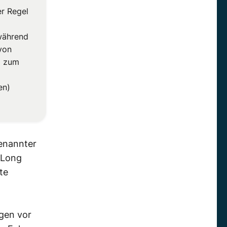
r Regel
 während
von
ug zum
en)
enannter
Long
te
gen
vor