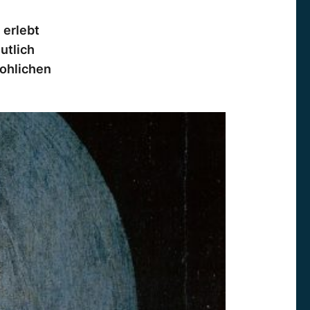
 erlebt
utlich
rohlichen