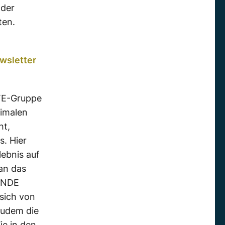
 der
ten.
wsletter
LTE-Gruppe
nimalen
ht,
s. Hier
ebnis auf
an das
NDE
 sich von
udem die
ie in den