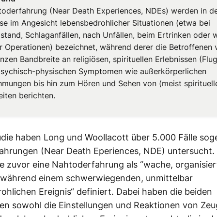
toderfahrung (Near Death Experiences, NDEs) werden in de
sse im Angesicht lebensbedrohlicher Situationen (etwa bei
llstand, Schlaganfällen, nach Unfällen, beim Ertrinken oder
er Operationen) bezeichnet, während derer die Betroffenen 
nzen Bandbreite an religiösen, spirituellen Erlebnissen (Fl
 psychisch-physischen Symptomen wie außerkörperlichen
mungen bis hin zum Hören und Sehen von (meist spirituell
iten berichten.
tudie haben
Long
und
Woollacott
über 5.000 Fälle sog
ahrungen (
Near
Death
Eperiences
,
NDE
) untersucht.
te zuvor eine
Nahtoderfahrung
als “wache, organisier
während einem schwerwiegenden, unmittelbar
ohlichen Ereignis
“ definiert. Dabei haben die beiden
en sowohl die Einstellungen und Reaktionen von
Zeu