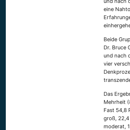
und nach
eine
Nahto
Erfahrung
einherge
Beide Gru
Dr. Bruce
und nach
vier versc
Denkproze
transzende
Das Ergebn
Mehrheit 
Fast 54,8
groß, 22,
moderat, 1