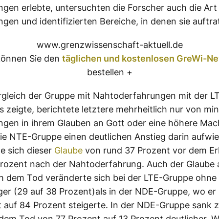
ngen
erlebte, untersuchten die Forscher auch die Art
ngen
und identifizierten Bereiche, in denen sie auftra
www.grenzwissenschaft-aktuell.de
önnen Sie den
täglichen und kostenlosen GreWi-Ne
bestellen +
rgleich der Gruppe mit Nahtoderfahrungen mit der 
‘s zeigte, berichtete letztere mehrheitlich nur von mi
ngen
in ihrem
Glauben
an Gott oder eine höhere Mac
ie
NTE-Gruppe
einen deutlichen Anstieg darin aufwie
e sich dieser
Glaube
von rund 37
Prozent
vor dem Erl
rozent
nach der Nahtoderfahrung. Auch der
Glaube
ch dem
Tod
veränderte sich bei der LTE-Gruppe ohne
ger (29 auf 38
Prozent
)als in der
NDE-Gruppe
, wo er
t
auf 84
Prozent
steigerte. In der
NDE-Gruppe
sank z
 dem
Tod
von 77
Prozent
auf 13
Prozent
deutlicher. W