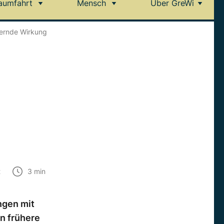
aumfahrt
Mensch
Über GreWi
dernde Wirkung
t
3
min
ngen mit
n frühere