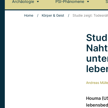
Archäologie
PSI-Phänomene
S
Home
/
Körper & Geist
/
Studie zeigt: Todesnä
Stud
Naht
unte
lebe
Andreas Mülle
Houma (US
lebensbed