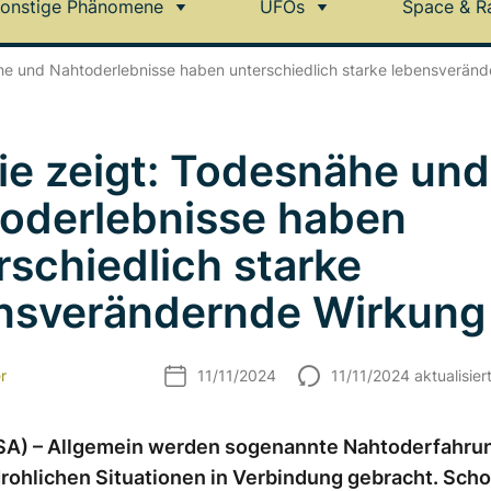
onstige Phänomene
UFOs
Space & R
he und Nahtoderlebnisse haben unterschiedlich starke lebensverän
ie zeigt: Todesnähe und
oderlebnisse haben
rschiedlich starke
nsverändernde Wirkung
r
11/11/2024
11/11/2024 aktualisier
A) – Allgemein werden sogenannte Nahtoderfahru
rohlichen Situationen in Verbindung gebracht. Scho