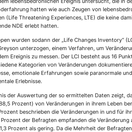
 dem
lebensbedrohlichen
Ereignis
untersucht, die in d
derfahrung
hatten wie auch
Zeugen
von
lebensbedr
en (
Life
Threatening
Experiences
, LTE) die keine dam
hende
NDE
erlebt hatten.
ppen wurden sodann der „
Life
Changes
Inventory
“ (
L
Greyson
unterzogen, einem Verfahren, um
Veränder
 dem
Ereignis
zu messen. Der
LCI
besteht aus 16 Punkt
hiedene Kategorien von
Veränderungen
dokumentiere
sse, emotionale Erfahrungen sowie paranormale un
ntale Erlebnisse.
is der Auswertung der so ermittelten Daten zeigt, da
(88,5
Prozent
) von
Veränderungen
in ihrem
Leben
ber
Prozent
beschrieben die
Veränderungen
in und für ih
4
Prozent
der
Befragten
empfanden die
Veränderung
1,3
Prozent
als gering. Da die Mehrheit der
Befragten