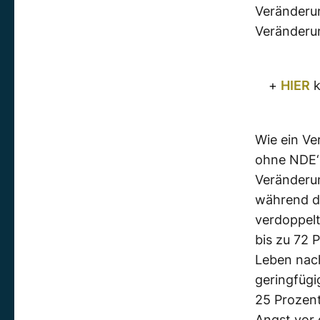
Veränderu
Veränderu
+
HIER
k
Wie ein Ve
ohne
NDE
Veränderu
während d
verdoppelt
bis zu 72
P
Leben na
geringfügi
25
Prozen
Angst vor