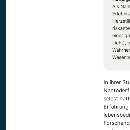
Als Nah
Erlebni
Herzsti
riskant
einer ga
Licht),
Wahrneh
Wesenhe
In ihrer S
Nahtoderf
selbst hat
Erfahrung
lebensbedr
Forschend