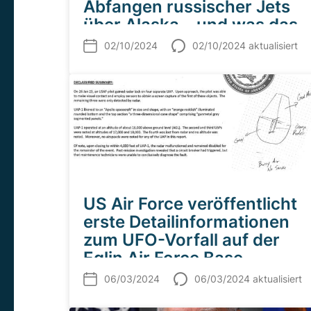
Abfangen russischer Jets
über Alaska …und was das
mit UFOs und UAP zu tun
02/10/2024
02/10/2024 aktualisiert
hat
US Air Force veröffentlicht
erste Detailinformationen
zum UFO-Vorfall auf der
Eglin Air Force Base
06/03/2024
06/03/2024 aktualisiert