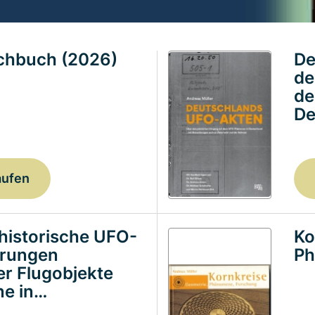
achbuch (2026)
De
de
de
De
aufen
historische UFO-
Ko
erungen
Ph
ter Flugobjekte
e in…