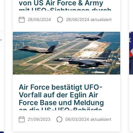
von US Air Force & Army
mit UFO-Sichtungen durch
Piloten
28/06/2024
28/06/2024 aktualisiert
Air Force bestätigt UFO-
Vorfall auf der Eglin Air
Force Base und Meldung
an die US-UFO-Behörde
AARO
21/09/2023
06/03/2024 aktualisiert