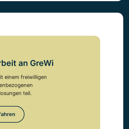
rbeit an GreWi
 einem freiwilligen
emenbezogenen
osungen teil.
fahren