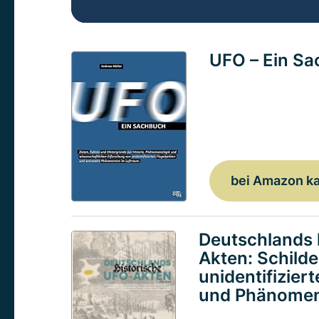
UFO – Ein S
bei Amazon k
Deutschlands 
Akten: Schild
unidentifizier
und Phänomen