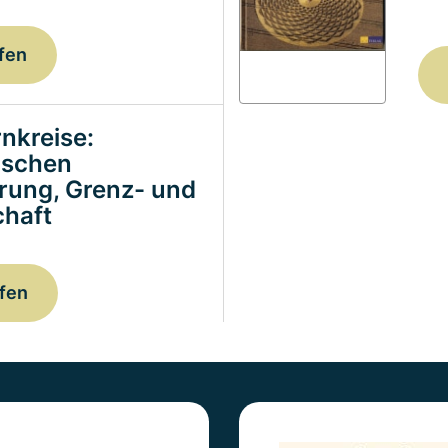
fen
nkreise:
ischen
erung, Grenz- und
haft
fen