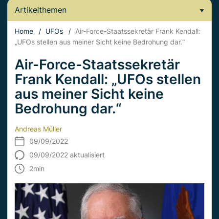
Artikelthemen
Home
/
UFOs
/
Air-Force-Staatssekretär Frank Kendall:
„UFOs stellen aus meiner Sicht keine Bedrohung dar.“
Air-Force-Staatssekretär
Frank Kendall: „UFOs stellen
aus meiner Sicht keine
Bedrohung dar.“
Andreas Müller
09/09/2022
09/09/2022 aktualisiert
2
min