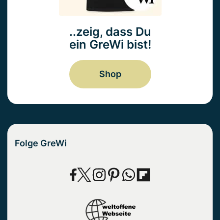
..zeig, dass Du
ein GreWi bist!
Shop
Folge GreWi