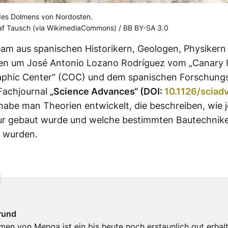
des Dolmens von Nordosten.
laf Tausch (via WikimediaCommons) / BB BY-SA 3.0
am aus spanischen Historikern, Geologen, Physikern
en um José Antonio Lozano Rodríguez vom „Canary I
phic Center“ (COC) und dem spanischen Forschungs
 Fachjournal
„Science Advances“ (DOI:
10.1126/sciad
 habe man Theorien entwickelt, die beschreiben, wie j
tur gebaut wurde und welche bestimmten Bautechnik
 wurden.
rund
men von Menga ist ein bis heute noch erstaunlich gut erhal