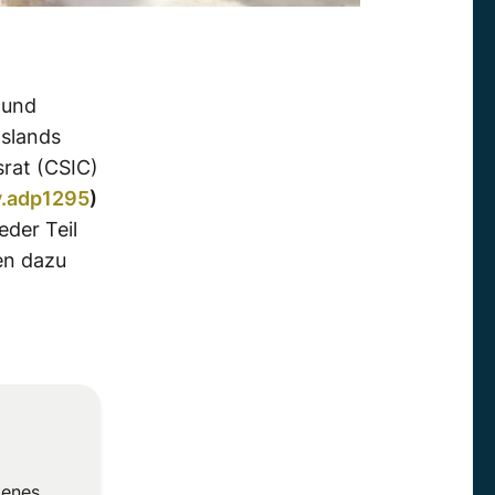
 und
slands
rat (CSIC)
v.adp1295
)
eder Teil
en dazu
tenes