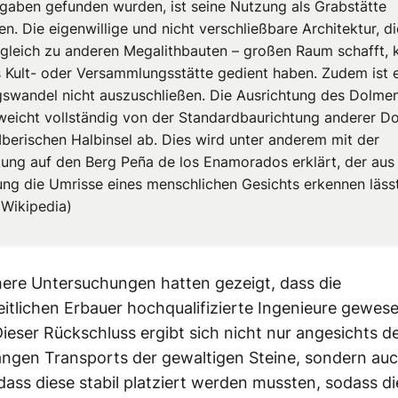
gaben gefunden wurden, ist seine Nutzung als Grabstätte
en. Die eigenwillige und nicht verschließbare Architektur, d
rgleich zu anderen Megalithbauten – großen Raum schafft, 
s Kult- oder Versammlungsstätte gedient haben. Zudem ist 
swandel nicht auszuschließen. Die Ausrichtung des Dolme
eicht vollständig von der Standardbaurichtung anderer D
Iberischen Halbinsel ab. Dies wird unter anderem mit der
tung auf den Berg Peña de los Enamorados erklärt, der aus
ung die Umrisse eines menschlichen Gesichts erkennen lässt
 Wikipedia)
ere Untersuchungen hatten gezeigt, dass die
eitlichen Erbauer hochqualifizierte Ingenieure gewese
ieser Rückschluss ergibt sich nicht nur angesichts d
angen Transports der gewaltigen Steine, sondern au
ass diese stabil platziert werden mussten, sodass di