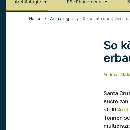
Archäologie
PSI-Phänomene
S
Home
/
Archäologie
/
So könnte der Dolmen d
So k
erba
Andreas Mülle
Santa Cru
Küste zäh
stellt
Arch
Tonnen sch
multidiszi