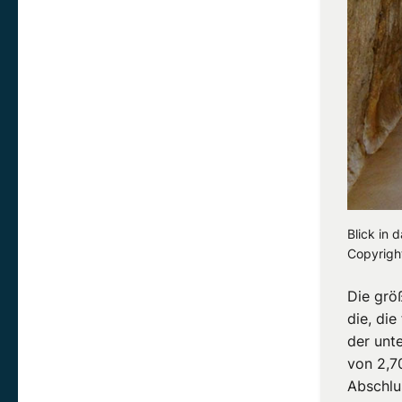
Blick in 
Copyrigh
Die grö
die, di
der unt
von 2,7
Abschlu