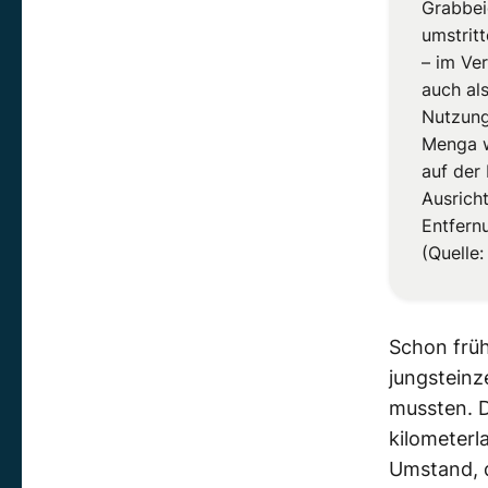
Grabbei
umstritt
– im Ve
auch al
Nutzung
Menga w
auf der 
Ausrich
Entfern
(Quelle:
Schon früh
jungsteinz
mussten. D
kilometerl
Umstand, d