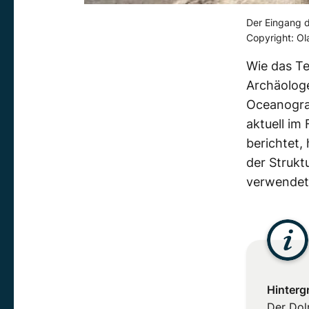
Der Eingang 
Copyright: O
Wie das Te
Archäolog
Oceanogra
aktuell im
berichtet,
der Struk
verwendet
Hinterg
Der Dol