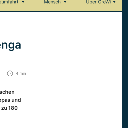
aumfahrt
Mensch
Über GreWi
enga
t
4
min
ischen
opas und
s zu 180