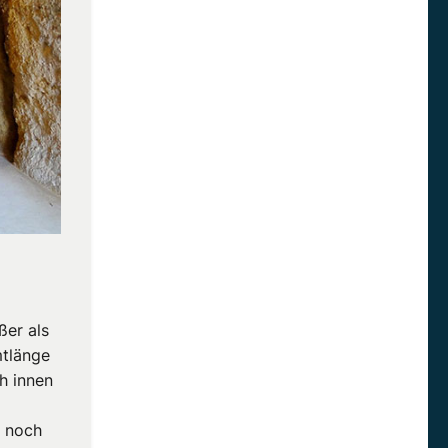
ßer als
mtlänge
h innen
e noch