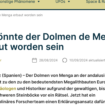
onstige Phänomene
UFOs
Space & R
e Menga erbaut worden sein
önnte der Dolmen de M
ut worden sein
r
28/08/2024
10/09/2024 aktualisier
z (Spanien) – Der Dolmen von Menga an der andalus
lt zu den zu den bedeutendsten Megalithbauten Eur
äologen
und Historiker aufgrund der gewaltigen, bi
weren Steinböcke vor ein Rätsel. Jetzt hat ein
plinäres Forscherteam einen Erklärungsansatz dafür