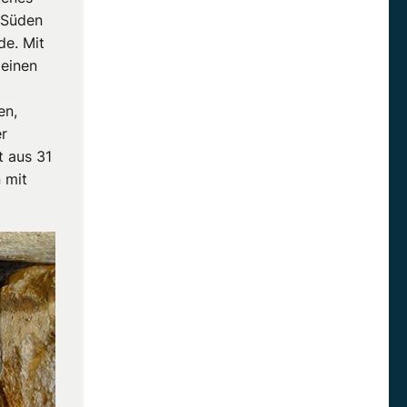
m Süden
de. Mit
 einen
en,
er
t aus 31
 mit