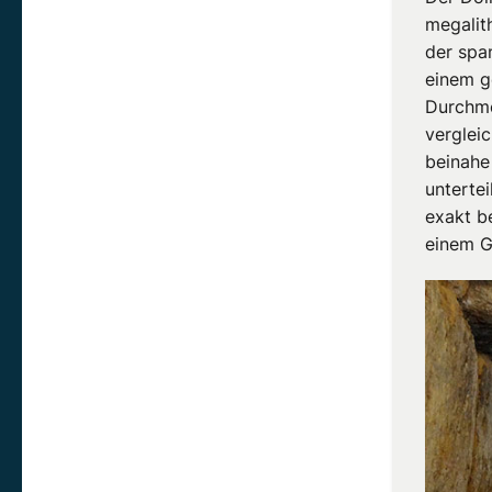
megalit
der spa
einem g
Durchme
verglei
beinahe
unterte
exakt b
einem G