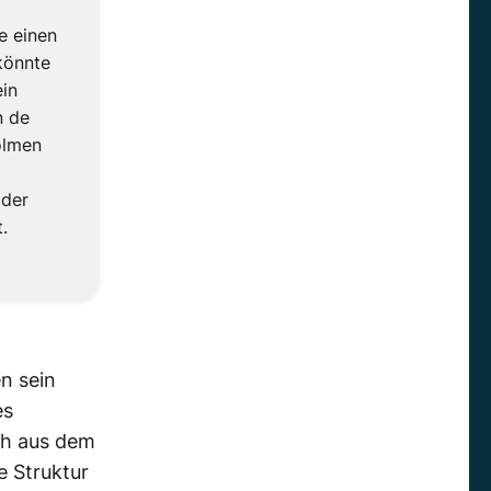
ie einen
könnte
ein
n de
olmen
 der
.
n sein
es
ch aus dem
e Struktur