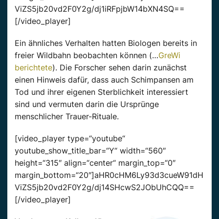
ViZS5jb20vd2F0Y2g/dj1iRFpjbW14bXN4SQ==
[/video_player]
Ein ähnliches Verhalten hatten Biologen bereits in
freier Wildbahn beobachten können (…
GreWi
berichtete
). Die Forscher sehen darin zunächst
einen Hinweis dafür, dass auch Schimpansen am
Tod und ihrer eigenen Sterblichkeit interessiert
sind und vermuten darin die Ursprünge
menschlicher Trauer-Rituale.
[video_player type=“youtube“
youtube_show_title_bar=“Y“ width=“560″
height=“315″ align=“center“ margin_top=“0″
margin_bottom=“20″]aHR0cHM6Ly93d3cueW91dH
ViZS5jb20vd2F0Y2g/dj14SHcwS2JObUhCQQ==
[/video_player]