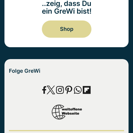
..zeig, dass Du
ein GreWi bist!
Shop
Folge GreWi