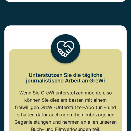
Unterstützen Sie die tägliche
journalistische Arbeit an GreWi
Wenn Sie GreWi unterstützen möchten, so
können Sie dies am besten mit einem
freiwilligen GreWi-Unterstützer-Abo tun – und
erhalten dafür auch noch themenbezogenen
Gegenleistungen und nehmen an allen unseren
Buch- und Filmverlosungen teil.