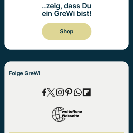
..zeig, dass Du
ein GreWi bist!
Shop
Folge GreWi