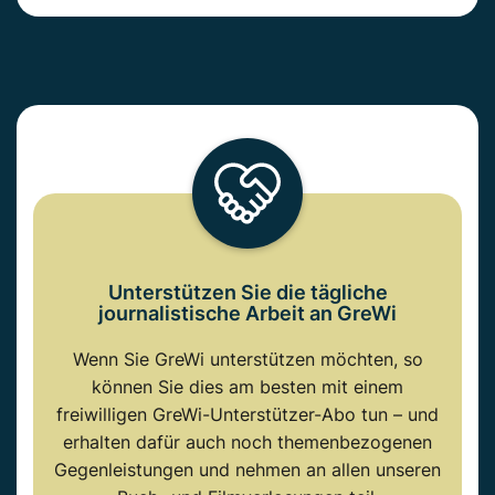
Unterstützen Sie die tägliche
journalistische Arbeit an GreWi
Wenn Sie GreWi unterstützen möchten, so
können Sie dies am besten mit einem
freiwilligen GreWi-Unterstützer-Abo tun – und
erhalten dafür auch noch themenbezogenen
Gegenleistungen und nehmen an allen unseren