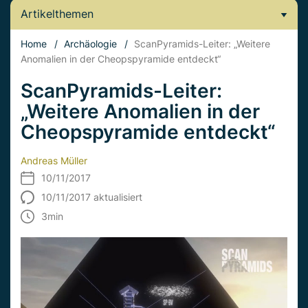
Artikelthemen
Home
/
Archäologie
/
ScanPyramids-Leiter: „Weitere
Anomalien in der Cheopspyramide entdeckt“
ScanPyramids-Leiter:
„Weitere Anomalien in der
Cheopspyramide entdeckt“
Andreas Müller
10/11/2017
10/11/2017 aktualisiert
3
min