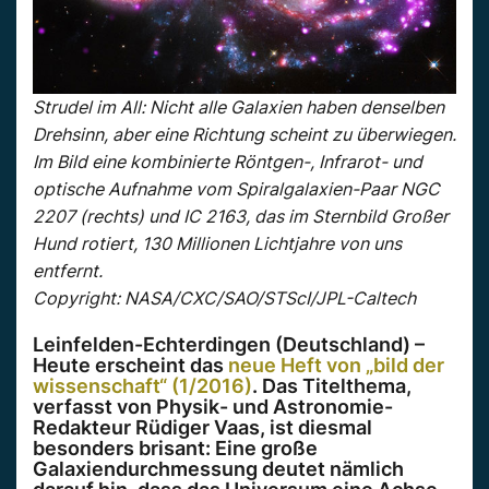
Strudel im All: Nicht alle Galaxien haben denselben
Drehsinn, aber eine Richtung scheint zu überwiegen.
Im Bild eine kombinierte Röntgen-, Infrarot- und
optische Aufnahme vom Spiralgalaxien-Paar NGC
2207 (rechts) und IC 2163, das im Sternbild Großer
Hund rotiert, 130 Millionen Lichtjahre von uns
entfernt.
Copyright: NASA/CXC/SAO/STScI/JPL-Caltech
Leinfelden-Echterdingen (Deutschland) –
Heute erscheint das
neue Heft von „bild der
wissenschaft“ (1/2016)
. Das Titelthema,
verfasst von Physik- und Astronomie-
Redakteur Rüdiger Vaas, ist diesmal
besonders brisant: Eine große
Galaxiendurchmessung deutet nämlich