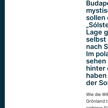
Budape
mystis
sollen
„Sólst
Lage g
selbst
nach S
Im pol
sehen 
hinter
haben 
der So
Wie die Wi
Grönland t
widriger S