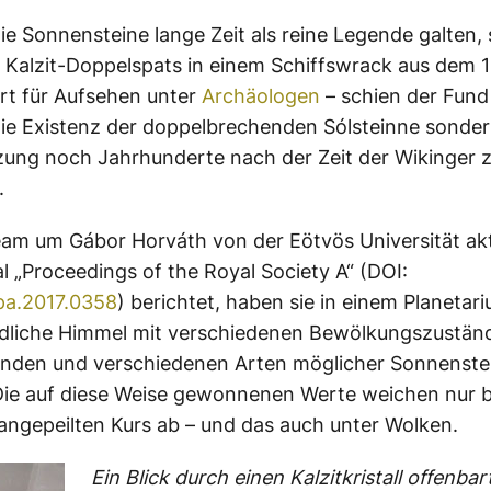
e Sonnensteine lange Zeit als reine Legende galten, 
 Kalzit-Doppelspats in einem Schiffswrack aus dem 1
rt für Aufsehen unter
Archäologen
– schien der Fun
die Existenz der doppelbrechenden Sólsteinne sonde
ung noch Jahrhunderte nach der Zeit der Wikinger 
.
am um Gábor Horváth von der Eötvös Universität akt
l „Proceedings of the Royal Society A“ (DOI:
pa.2017.0358
) berichtet, haben sie in einem Planetar
edliche Himmel mit verschiedenen Bewölkungszustän
nden und verschiedenen Arten möglicher Sonnenste
 Die auf diese Weise gewonnenen Werte weichen nur b
ngepeilten Kurs ab – und das auch unter Wolken.
Ein Blick durch einen Kalzitkristall offenba