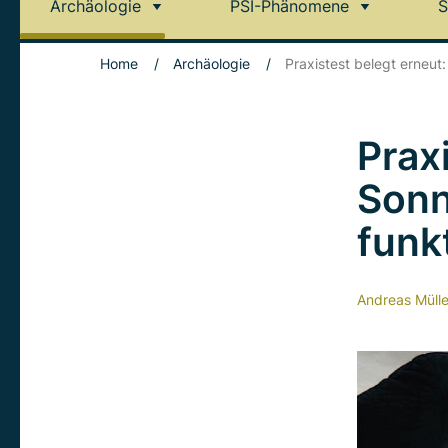
Archäologie
PSI-Phänomene
S
Home
/
Archäologie
/
Praxistest belegt erneut
Prax
Sonn
funk
Andreas Mülle