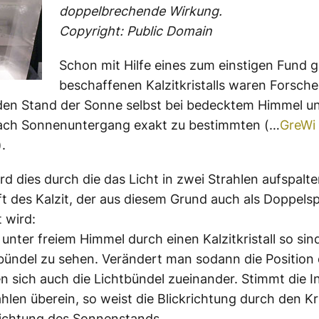
doppelbrechende Wirkung.
Copyright: Public Domain
Schon mit Hilfe eines zum einstigen Fund g
beschaffenen Kalzitkristalls waren Forsche
 den Stand der Sonne selbst bei bedecktem Himmel u
ach Sonnenuntergang exakt zu bestimmten (…
GreWi
).
rd dies durch die das Licht in zwei Strahlen aufspalt
t des Kalzit, der aus diesem Grund auch als Doppels
 wird:
 unter freiem Himmel durch einen Kalzitkristall so sin
bündel zu sehen. Verändert man sodann die Position 
n sich auch die Lichtbündel zueinander. Stimmt die In
hlen überein, so weist die Blickrichtung durch den Kri
Richtung des Sonnenstands.