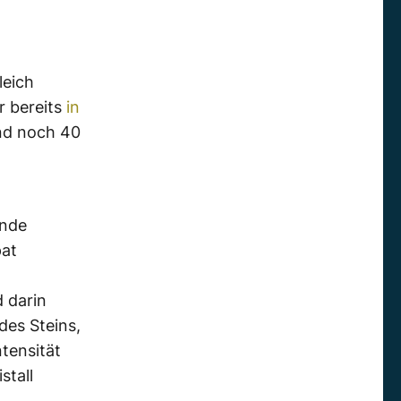
leich
r bereits
in
nd noch 40
ende
pat
d darin
des Steins,
tensität
stall