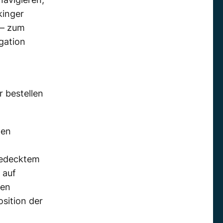
kinger
 – zum
gation
 bestellen
den
bedecktem
 auf
hen
sition der