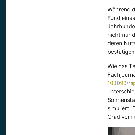
Während di
Fund eines
Jahrhunde
nicht nur 
deren Nutz
bestätigen
Wie das Te
Fachjourna
10.1098/rs
unterschi
Sonnenstä
simuliert.
Grad vom a