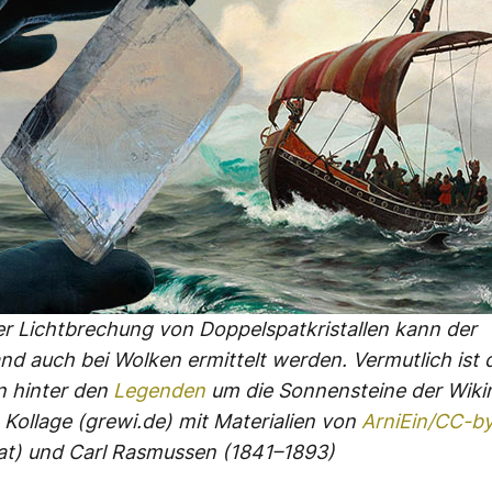
der Lichtbrechung von Doppelspatkristallen kann der
d auch bei Wolken ermittelt werden. Vermutlich ist d
n hinter den
Legenden
um die Sonnensteine der Wiki
 Kollage (grewi.de) mit Materialien von
ArniEin/CC-by
at) und Carl Rasmussen (1841–1893)