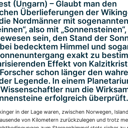
st (Ungarn) – Glaubt man den
chen Überlieferungen der Wikinge
 die Nordmänner mit sogenannte
einnen“, also mit „Sonnensteinen“, 
ewesen sein, den Stand der Son
 bei bedecktem Himmel und soga
onnenuntergang exakt zu besti
arisierenden Effekt von Kalzitkrist
Forscher schon länger den wahr
 der Legende. In einem Planetari
Wissenschaftler nun die Wirksam
nnensteine erfolgreich überprüft
kinger in der Lage waren, zwischen Norwegen, Islan
ausende von Kilometern zurückzulegen und trotz me
ichtbedingungen zum Sternenhimmel stets sicher zu 