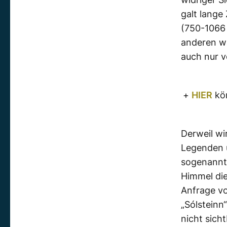
galt lange 
(750-1066 
anderen wä
auch nur 
+
HIER
kön
Derweil wi
Legenden u
sogenannte
Himmel die
Anfrage vo
„Sólsteinn
nicht sich