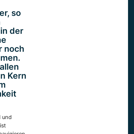
r, so
n
in der
ne
r noch
mmen.
allen
en Kern
um
keit
.
d und
ist
navigieren,