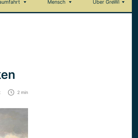
aumfahrt
Mensch
Über GreWi
ken
t
2
min