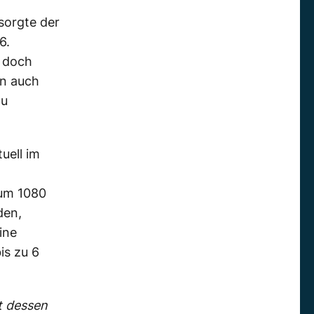
sorgte der
6.
d doch
rn auch
zu
uell im
ium 1080
den,
ine
is zu 6
rt dessen