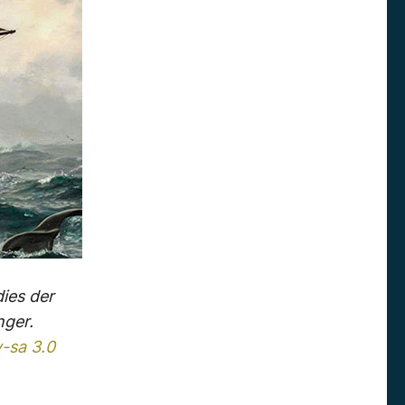
ies der
nger.
-sa 3.0