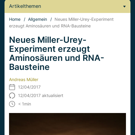
Artikelthemen
Home
/
Allgemein
/
Neues Miller-Urey-Experiment
erzeugt Aminosäuren und RNA-Bausteine
Neues Miller-Urey-
Experiment erzeugt
Aminosäuren und RNA-
Bausteine
Andreas Müller
12/04/2017
12/04/2017 aktualisiert
< 1
min