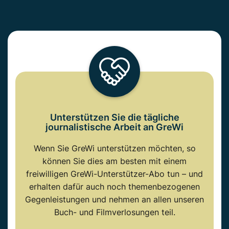
Unterstützen Sie die tägliche
journalistische Arbeit an GreWi
Wenn Sie GreWi unterstützen möchten, so
können Sie dies am besten mit einem
freiwilligen GreWi-Unterstützer-Abo tun – und
erhalten dafür auch noch themenbezogenen
Gegenleistungen und nehmen an allen unseren
Buch- und Filmverlosungen teil.