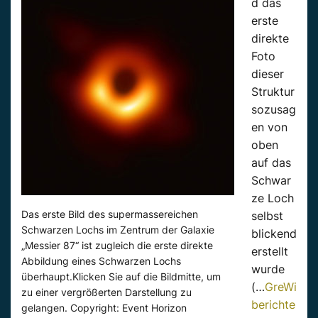
d das
erste
direkte
Foto
dieser
Struktur
sozusag
en von
oben
auf das
Schwar
ze Loch
Das erste Bild des supermassereichen
selbst
Schwarzen Lochs im Zentrum der Galaxie
blickend
„Messier 87“ ist zugleich die erste direkte
erstellt
Abbildung eines Schwarzen Lochs
wurde
überhaupt.Klicken Sie auf die Bildmitte, um
(…
GreWi
zu einer vergrößerten Darstellung zu
berichte
gelangen. Copyright: Event Horizon